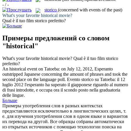
- / -
storico
(concerned with events of the past)
What's your favorite
historical
movie?
Qual è il tuo film
storico
preferito?
Примеры предложений со словом
"historical"
What's your favorite
historical
movie?
Qual è il tuo film
storico
preferito?
An
historical
event on Tatoeba: on July 12, 2012, Esperanto
outstripped Japanese concerning the amount of phrases and took the
second place on the language poll.
Evento
storico
su Tatoeba: il 12
luglio 2012 l'esperanto ha superato il giapponese riguardo al numero
di frasi introdotte, e occupa ora il scondo posto nella graduatoria
delle lingue.
Больше
Примеры употребления слов в разных контекстах
предоставляются исключительно в лингвистических целях, т.
е. для изучения употребления слов в одном языке и вариантов
их перевода на другой. Все образцы собраны автоматически
из открытых источников с помощью технологии поиска на