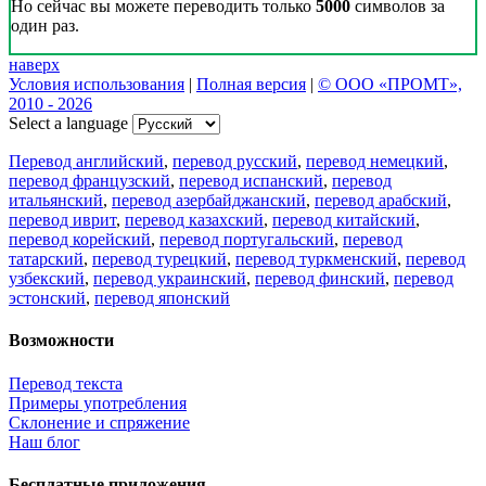
Но сейчас вы можете переводить только
5000
символов за
один раз.
наверх
Условия использования
|
Полная версия
|
© ООО «ПРОМТ»,
2010 - 2026
Select a language
Перевод английский
,
перевод русский
,
перевод немецкий
,
перевод французский
,
перевод испанский
,
перевод
итальянский
,
перевод азербайджанский
,
перевод арабский
,
перевод иврит
,
перевод казахский
,
перевод китайский
,
перевод корейский
,
перевод португальский
,
перевод
татарский
,
перевод турецкий
,
перевод туркменский
,
перевод
узбекский
,
перевод украинский
,
перевод финский
,
перевод
эстонский
,
перевод японский
Возможности
Перевод текста
Примеры употребления
Склонение и спряжение
Наш блог
Бесплатные приложения