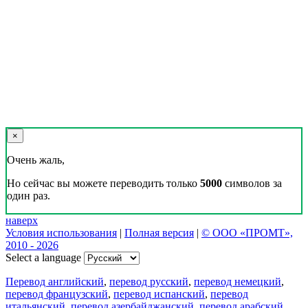
×
Очень жаль,
Но сейчас вы можете переводить только
5000
символов за
один раз.
наверх
Условия использования
|
Полная версия
|
© ООО «ПРОМТ»,
2010 - 2026
Select a language
Перевод английский
,
перевод русский
,
перевод немецкий
,
перевод французский
,
перевод испанский
,
перевод
итальянский
,
перевод азербайджанский
,
перевод арабский
,