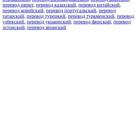
перевод иврит
,
перевод казахский
,
перевод китайский
,
перевод корейский
,
перевод португальский
,
перевод
татарский
,
перевод турецкий
,
перевод туркменский
,
перевод
узбекский
,
перевод украинский
,
перевод финский
,
перевод
эстонский
,
перевод японский
Возможности
Перевод текста
Примеры употребления
Склонение и спряжение
Наш блог
Бесплатные приложения
PROMT.One для iOS
PROMT.One для Android
Предложения
Для разработчиков