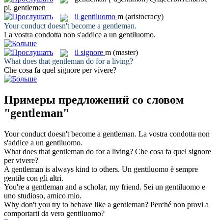
pl.
gentlemen
il
gentiluomo
m
(aristocracy)
Your conduct doesn't become a
gentleman
.
La vostra condotta non s'addice a un
gentiluomo
.
il
signore
m
(master)
What does that
gentleman
do for a living?
Che cosa fa quel
signore
per vivere?
Примеры предложений со словом
"gentleman"
Your conduct doesn't become a
gentleman
.
La vostra condotta non
s'addice a un
gentiluomo
.
What does that
gentleman
do for a living?
Che cosa fa quel
signore
per vivere?
A
gentleman
is always kind to others.
Un
gentiluomo
è sempre
gentile con gli altri.
You're a
gentleman
and a scholar, my friend.
Sei un
gentiluomo
e
uno studioso, amico mio.
Why don't you try to behave like a
gentleman
?
Perché non provi a
comportarti da vero
gentiluomo
?