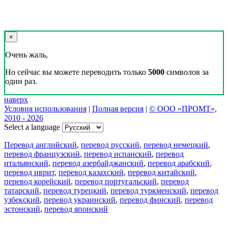
×
Очень жаль,
Но сейчас вы можете переводить только
5000
символов за
один раз.
наверх
Условия использования
|
Полная версия
|
© ООО «ПРОМТ»,
2010 - 2026
Select a language
Перевод английский
,
перевод русский
,
перевод немецкий
,
перевод французский
,
перевод испанский
,
перевод
итальянский
,
перевод азербайджанский
,
перевод арабский
,
перевод иврит
,
перевод казахский
,
перевод китайский
,
перевод корейский
,
перевод португальский
,
перевод
татарский
,
перевод турецкий
,
перевод туркменский
,
перевод
узбекский
,
перевод украинский
,
перевод финский
,
перевод
эстонский
,
перевод японский