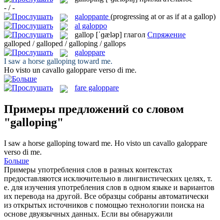
- / -
galoppante
(progressing at or as if at a gallop)
al galoppo
gallop
[ˈɡæləp]
глагол
Спряжение
galloped / galloped / galloping / gallops
galoppare
I saw a horse
galloping
toward me.
Ho visto un cavallo
galoppare
verso di me.
fare galoppare
Примеры предложений со словом
"galloping"
I saw a horse
galloping
toward me.
Ho visto un cavallo
galoppare
verso di me.
Больше
Примеры употребления слов в разных контекстах
предоставляются исключительно в лингвистических целях, т.
е. для изучения употребления слов в одном языке и вариантов
их перевода на другой. Все образцы собраны автоматически
из открытых источников с помощью технологии поиска на
основе двуязычных данных. Если вы обнаружили