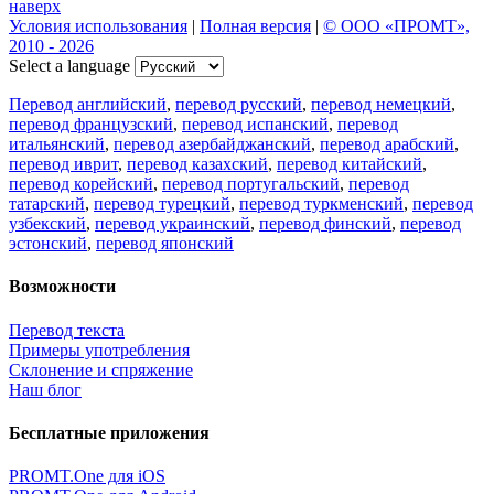
наверх
Условия использования
|
Полная версия
|
© ООО «ПРОМТ»,
2010 - 2026
Select a language
Перевод английский
,
перевод русский
,
перевод немецкий
,
перевод французский
,
перевод испанский
,
перевод
итальянский
,
перевод азербайджанский
,
перевод арабский
,
перевод иврит
,
перевод казахский
,
перевод китайский
,
перевод корейский
,
перевод португальский
,
перевод
татарский
,
перевод турецкий
,
перевод туркменский
,
перевод
узбекский
,
перевод украинский
,
перевод финский
,
перевод
эстонский
,
перевод японский
Возможности
Перевод текста
Примеры употребления
Склонение и спряжение
Наш блог
Бесплатные приложения
PROMT.One для iOS