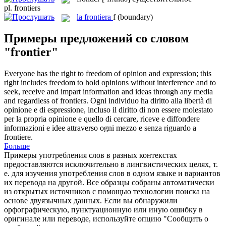
pl.
frontiers
la
frontiera
f
(boundary)
Примеры предложений со словом
"frontier"
Everyone has the right to freedom of opinion and expression; this
right includes freedom to hold opinions without interference and to
seek, receive and impart information and ideas through any media
and regardless of
frontiers
.
Ogni individuo ha diritto alla libertà di
opinione e di espressione, incluso il diritto di non essere molestato
per la propria opinione e quello di cercare, riceve e diffondere
informazioni e idee attraverso ogni mezzo e senza riguardo a
frontiere
.
Больше
Примеры употребления слов в разных контекстах
предоставляются исключительно в лингвистических целях, т.
е. для изучения употребления слов в одном языке и вариантов
их перевода на другой. Все образцы собраны автоматически
из открытых источников с помощью технологии поиска на
основе двуязычных данных. Если вы обнаружили
орфографическую, пунктуационную или иную ошибку в
оригинале или переводе, используйте опцию "Сообщить о