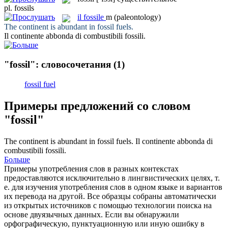
pl.
fossils
il
fossile
m
(paleontology)
The continent is abundant in
fossil
fuels.
Il continente abbonda di combustibili
fossili
.
"fossil": словосочетания
(1)
fossil fuel
Примеры предложений со словом
"fossil"
The continent is abundant in
fossil
fuels.
Il continente abbonda di
combustibili
fossili
.
Больше
Примеры употребления слов в разных контекстах
предоставляются исключительно в лингвистических целях, т.
е. для изучения употребления слов в одном языке и вариантов
их перевода на другой. Все образцы собраны автоматически
из открытых источников с помощью технологии поиска на
основе двуязычных данных. Если вы обнаружили
орфографическую, пунктуационную или иную ошибку в