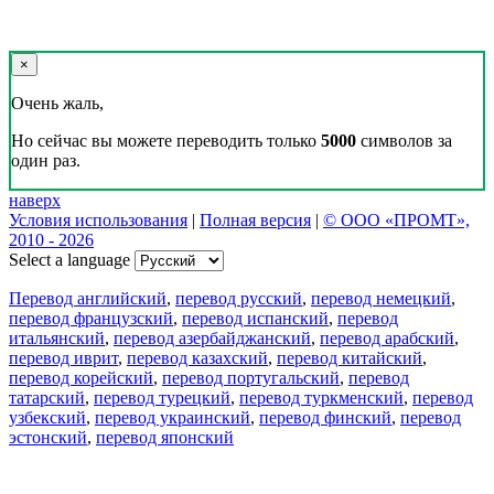
×
Очень жаль,
Но сейчас вы можете переводить только
5000
символов за
один раз.
наверх
Условия использования
|
Полная версия
|
© ООО «ПРОМТ»,
2010 - 2026
Select a language
Перевод английский
,
перевод русский
,
перевод немецкий
,
перевод французский
,
перевод испанский
,
перевод
итальянский
,
перевод азербайджанский
,
перевод арабский
,
перевод иврит
,
перевод казахский
,
перевод китайский
,
перевод корейский
,
перевод португальский
,
перевод
татарский
,
перевод турецкий
,
перевод туркменский
,
перевод
узбекский
,
перевод украинский
,
перевод финский
,
перевод
эстонский
,
перевод японский
Возможности