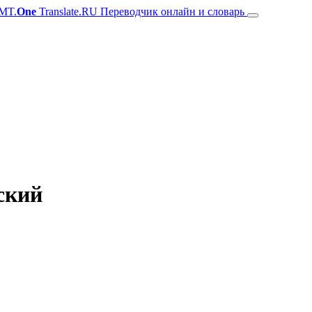
MT.
One
Translate.RU Переводчик онлайн и словарь
нский