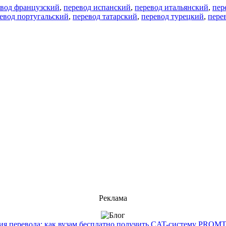
евод французский
,
перевод испанский
,
перевод итальянский
,
пер
евод португальский
,
перевод татарский
,
перевод турецкий
,
пере
Реклама
 перевода: как вузам бесплатно получить CAT-систему PROMT T