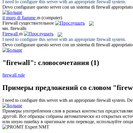
I need to configure this server with an appropriate
firewall
system.
Devo configurare questo server con un sistema di
firewall
appropriato
il
muro di fiamme
m
(computer)
Firewall
существительное
мн.
firewalls
Firewall
m
I need to configure this server with an appropriate
firewall
system.
Devo configurare questo server con un sistema di
firewall
appropriato
"firewall": словосочетания
(1)
firewall rule
Примеры предложений со словом "firew
I need to configure this server with an appropriate
firewall
system.
Dev
Примеры употребления слов в разных контекстах предоставляют
другой. Все образцы собраны автоматически из открытых ист
или иную ошибку в оригинале или переводе, используйте опц