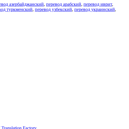
евод азербайджанский
,
перевод арабский
,
перевод иврит
,
вод туркменский
,
перевод узбекский
,
перевод украинский
,
ranslation Factory