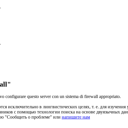
.
.
all"
o configurare questo server con un sistema di
firewall
appropriato.
ся исключительно в лингвистических целях, т. е. для изучения 
очников с помощью технологии поиска на основе двуязычных д
ию "Сообщить о проблеме" или
напишите нам