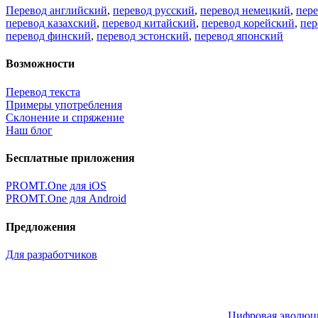
Перевод английский
,
перевод русский
,
перевод немецкий
,
пер
перевод казахский
,
перевод китайский
,
перевод корейский
,
пер
перевод финский
,
перевод эстонский
,
перевод японский
Возможности
Перевод текста
Примеры употребления
Склонение и спряжение
Наш блог
Бесплатные приложения
PROMT.One для iOS
PROMT.One для Android
Предложения
Для разработчиков
Цифровая эволюция