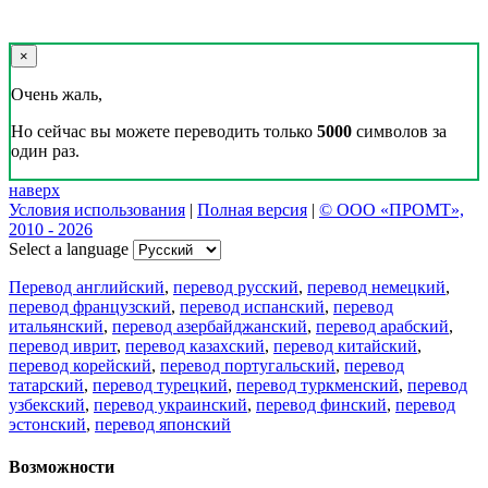
×
Очень жаль,
Но сейчас вы можете переводить только
5000
символов за
один раз.
наверх
Условия использования
|
Полная версия
|
© ООО «ПРОМТ»,
2010 - 2026
Select a language
Перевод английский
,
перевод русский
,
перевод немецкий
,
перевод французский
,
перевод испанский
,
перевод
итальянский
,
перевод азербайджанский
,
перевод арабский
,
перевод иврит
,
перевод казахский
,
перевод китайский
,
перевод корейский
,
перевод португальский
,
перевод
татарский
,
перевод турецкий
,
перевод туркменский
,
перевод
узбекский
,
перевод украинский
,
перевод финский
,
перевод
эстонский
,
перевод японский
Возможности