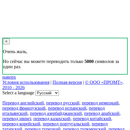
×
Очень жаль,
Но сейчас вы можете переводить только
5000
символов за
один раз.
наверх
Условия использования
|
Полная версия
|
© ООО «ПРОМТ»,
2010 - 2026
Select a language
Перевод английский
,
перевод русский
,
перевод немецкий
,
перевод французский
,
перевод испанский
,
перевод
итальянский
,
перевод азербайджанский
,
перевод арабский
,
перевод иврит
,
перевод казахский
,
перевод китайский
,
перевод корейский
,
перевод португальский
,
перевод
татарский
,
перевод турецкий
,
перевод туркменский
,
перевод