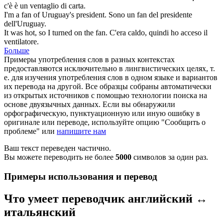
c'è è un
ventaglio
di carta.
I'm a
fan
of Uruguay's president.
Sono un
fan
del presidente
dell'Uruguay.
It was hot, so I turned on the
fan
.
C'era caldo, quindi ho acceso il
ventilatore
.
Больше
Примеры употребления слов в разных контекстах
предоставляются исключительно в лингвистических целях, т.
е. для изучения употребления слов в одном языке и вариантов
их перевода на другой. Все образцы собраны автоматически
из открытых источников с помощью технологии поиска на
основе двуязычных данных. Если вы обнаружили
орфографическую, пунктуационную или иную ошибку в
оригинале или переводе, используйте опцию "Сообщить о
проблеме" или
напишите нам
Ваш текст переведен частично.
Вы можете переводить не более
5000
символов за один раз.
Примеры использования и перевод
Что умеет переводчик английский ↔
итальянский