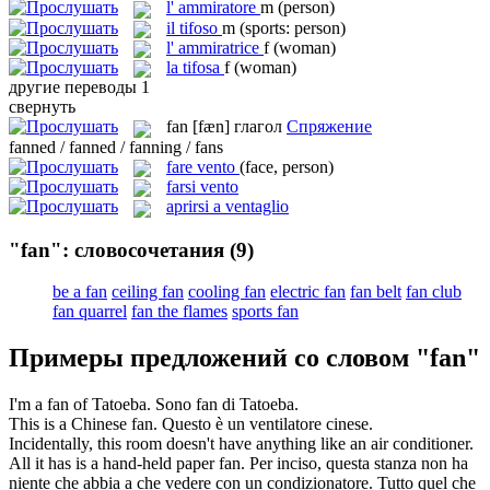
l'
ammiratore
m
(person)
il
tifoso
m
(sports: person)
l'
ammiratrice
f
(woman)
la
tifosa
f
(woman)
другие переводы
1
свернуть
fan
[fæn]
глагол
Спряжение
fanned / fanned / fanning / fans
fare vento
(face, person)
farsi vento
aprirsi a ventaglio
"fan": словосочетания
(9)
be a fan
ceiling fan
cooling fan
electric fan
fan belt
fan club
fan quarrel
fan the flames
sports fan
Примеры предложений со словом "fan"
I'm a
fan
of Tatoeba.
Sono
fan
di Tatoeba.
This is a Chinese
fan
.
Questo è un
ventilatore
cinese.
Incidentally, this room doesn't have anything like an air conditioner.
All it has is a hand-held paper
fan
.
Per inciso, questa stanza non ha
niente che abbia a che vedere con un condizionatore. Tutto quel che