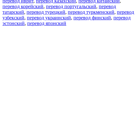
перевод иврит
,
перевод казахский
,
перевод китайский
,
перевод корейский
,
перевод португальский
,
перевод
татарский
,
перевод турецкий
,
перевод туркменский
,
перевод
узбекский
,
перевод украинский
,
перевод финский
,
перевод
эстонский
,
перевод японский
Возможности
Перевод текста
Примеры употребления
Склонение и спряжение
Наш блог
Бесплатные приложения
PROMT.One для iOS
PROMT.One для Android
Предложения
Для разработчиков
Копировать текст