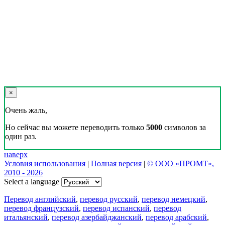
×
Очень жаль,
Но сейчас вы можете переводить только
5000
символов за
один раз.
наверх
Условия использования
|
Полная версия
|
© ООО «ПРОМТ»,
2010 - 2026
Select a language
Перевод английский
,
перевод русский
,
перевод немецкий
,
перевод французский
,
перевод испанский
,
перевод
итальянский
,
перевод азербайджанский
,
перевод арабский
,