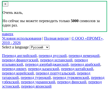
×
Очень жаль,
Но сейчас вы можете переводить только
5000
символов за
один раз.
наверх
Условия использования
|
Полная версия
|
© ООО «ПРОМТ»,
2010 - 2026
Select a language
Перевод английский
,
перевод русский
,
перевод немецкий
,
перевод французский
,
перевод испанский
,
перевод
итальянский
,
перевод азербайджанский
,
перевод арабский
,
перевод иврит
,
перевод казахский
,
перевод китайский
,
перевод корейский
,
перевод португальский
,
перевод
татарский
,
перевод турецкий
,
перевод туркменский
,
перевод
узбекский
,
перевод украинский
,
перевод финский
,
перевод
эстонский
,
перевод японский
Возможности
Перевод текста