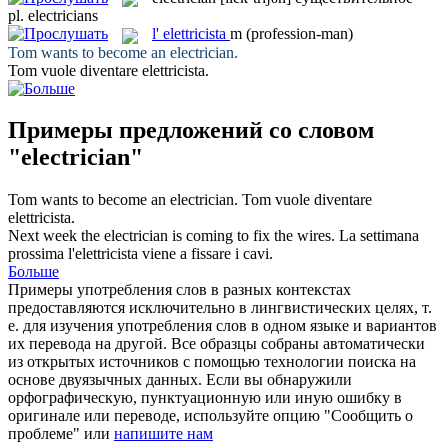
pl.
electricians
l'
elettricista
m
(profession-man)
Tom wants to become an
electrician
.
Tom vuole diventare
elettricista
.
Примеры предложений со словом
"electrician"
Tom wants to become an
electrician
.
Tom vuole diventare
elettricista
.
Next week the
electrician
is coming to fix the wires.
La settimana
prossima l'
elettricista
viene a fissare i cavi.
Больше
Примеры употребления слов в разных контекстах
предоставляются исключительно в лингвистических целях, т.
е. для изучения употребления слов в одном языке и вариантов
их перевода на другой. Все образцы собраны автоматически
из открытых источников с помощью технологии поиска на
основе двуязычных данных. Если вы обнаружили
орфографическую, пунктуационную или иную ошибку в
оригинале или переводе, используйте опцию "Сообщить о
проблеме" или
напишите нам