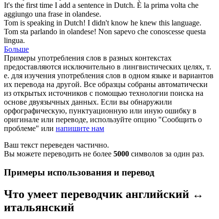
It's the first time I add a sentence in
Dutch
.
È la prima volta che
aggiungo una frase in
olandese
.
Tom is speaking in
Dutch
! I didn't know he knew this language.
Tom sta parlando in
olandese
! Non sapevo che conoscesse questa
lingua.
Больше
Примеры употребления слов в разных контекстах
предоставляются исключительно в лингвистических целях, т.
е. для изучения употребления слов в одном языке и вариантов
их перевода на другой. Все образцы собраны автоматически
из открытых источников с помощью технологии поиска на
основе двуязычных данных. Если вы обнаружили
орфографическую, пунктуационную или иную ошибку в
оригинале или переводе, используйте опцию "Сообщить о
проблеме" или
напишите нам
Ваш текст переведен частично.
Вы можете переводить не более
5000
символов за один раз.
Примеры использования и перевод
Что умеет переводчик английский ↔
итальянский