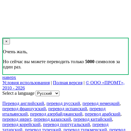
×
Очень жаль,
Но сейчас вы можете переводить только
5000
символов за
один раз.
наверх
Условия использования
|
Полная версия
|
© ООО «ПРОМТ»,
2010 - 2026
Select a language
Перевод английский
,
перевод русский
,
перевод немецкий
,
перевод французский
,
перевод испанский
,
перевод
итальянский
,
перевод азербайджанский
,
перевод арабский
,
перевод иврит
,
перевод казахский
,
перевод китайский
,
перевод корейский
,
перевод португальский
,
перевод
татарский
,
перевод турецкий
,
перевод туркменский
,
перевод