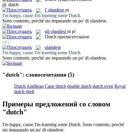
pl.
dutch
l'
olandese
m
I'm happy, cause I'm learning some
Dutch
.
Sono contento, perché sto imparando un po' di
olandese
.
gli
olandesi
m pl
Dutch
прилагательное
- / -
olandese
I'm happy, cause I'm learning some
Dutch
.
Sono contento, perché sto imparando un po' di
olandese
.
"dutch": словосочетания
(5)
Dutch Antillean
Cape dutch
double dutch
dutch oven
Royal
dutch shell
Примеры предложений со словом
"dutch"
I'm happy, cause I'm learning some
Dutch
.
Sono contento, perché
sto imparando un po' di
olandese
.