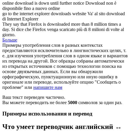
online
download
is down until further notice
Download
non è
disponibile fino a nuovo ordine
go to the internet explorer
downloads
website
Va' al sito
download
di Internet Explorer
They say that Firefox is
downloaded
more than 8 million times a
day.
Si dice che Firefox venga
scaricato
più di 8 milioni di volte al
giorno.
Больше
Примеры употребления слов в разных контекстах
предоставляются исключительно в лингвистических целях, т.
е. для изучения употребления слов в одном языке и вариантов
их перевода на другой. Все образцы собраны автоматически
из открытых источников с помощью технологии поиска на
основе двуязычных данных. Если вы обнаружили
орфографическую, пунктуационную или иную ошибку в
оригинале или переводе, используйте опцию "Сообщить о
проблеме" или
напишите нам
Ваш текст переведен частично.
Вы можете переводить не более
5000
символов за один раз.
Примеры использования и перевод
Что умеет переводчик английский ↔