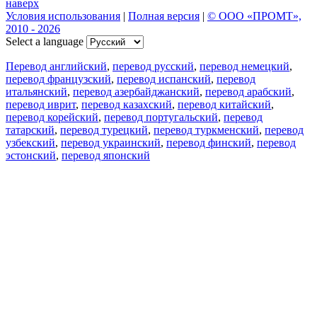
наверх
Условия использования
|
Полная версия
|
© ООО «ПРОМТ»,
2010 - 2026
Select a language
Перевод английский
,
перевод русский
,
перевод немецкий
,
перевод французский
,
перевод испанский
,
перевод
итальянский
,
перевод азербайджанский
,
перевод арабский
,
перевод иврит
,
перевод казахский
,
перевод китайский
,
перевод корейский
,
перевод португальский
,
перевод
татарский
,
перевод турецкий
,
перевод туркменский
,
перевод
узбекский
,
перевод украинский
,
перевод финский
,
перевод
эстонский
,
перевод японский
Возможности
Перевод текста
Примеры употребления
Склонение и спряжение
Наш блог
Бесплатные приложения
PROMT.One для iOS