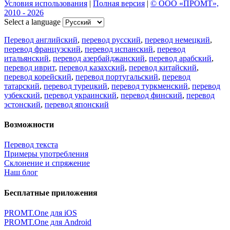
Условия использования
|
Полная версия
|
© ООО «ПРОМТ»,
2010 - 2026
Select a language
Перевод английский
,
перевод русский
,
перевод немецкий
,
перевод французский
,
перевод испанский
,
перевод
итальянский
,
перевод азербайджанский
,
перевод арабский
,
перевод иврит
,
перевод казахский
,
перевод китайский
,
перевод корейский
,
перевод португальский
,
перевод
татарский
,
перевод турецкий
,
перевод туркменский
,
перевод
узбекский
,
перевод украинский
,
перевод финский
,
перевод
эстонский
,
перевод японский
Возможности
Перевод текста
Примеры употребления
Склонение и спряжение
Наш блог
Бесплатные приложения
PROMT.One для iOS
PROMT.One для Android