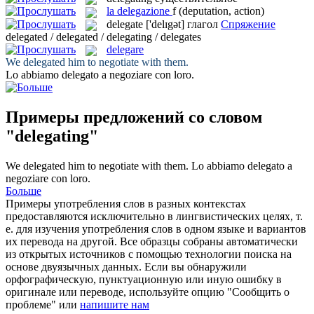
la
delegazione
f
(deputation, action)
delegate
['delɪgət]
глагол
Спряжение
delegated / delegated / delegating / delegates
delegare
We
delegated
him to negotiate with them.
Lo abbiamo
delegato
a negoziare con loro.
Примеры предложений со словом
"delegating"
We
delegated
him to negotiate with them.
Lo abbiamo
delegato
a
negoziare con loro.
Больше
Примеры употребления слов в разных контекстах
предоставляются исключительно в лингвистических целях, т.
е. для изучения употребления слов в одном языке и вариантов
их перевода на другой. Все образцы собраны автоматически
из открытых источников с помощью технологии поиска на
основе двуязычных данных. Если вы обнаружили
орфографическую, пунктуационную или иную ошибку в
оригинале или переводе, используйте опцию "Сообщить о
проблеме" или
напишите нам