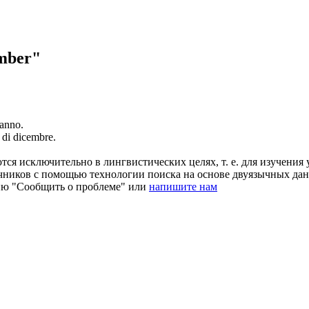
mber"
.
'anno.
e di
dicembre
.
ся исключительно в лингвистических целях, т. е. для изучения 
очников с помощью технологии поиска на основе двуязычных д
ию "Сообщить о проблеме" или
напишите нам