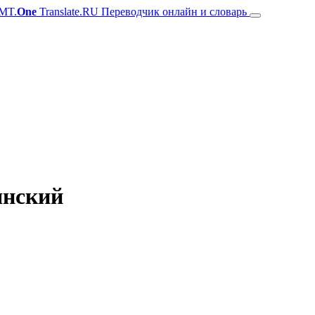
MT.
One
Translate.RU Переводчик онлайн и словарь
янский