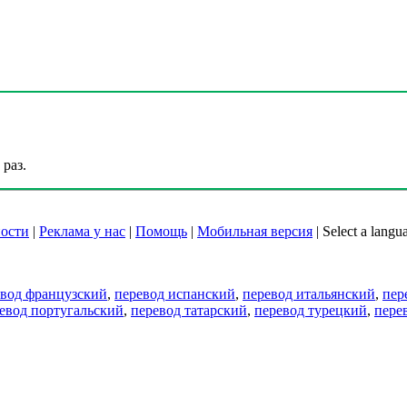
раз.
ости
|
Реклама у нас
|
Помощь
|
Мобильная версия
|
Select a langu
евод французский
,
перевод испанский
,
перевод итальянский
,
пер
евод португальский
,
перевод татарский
,
перевод турецкий
,
пере