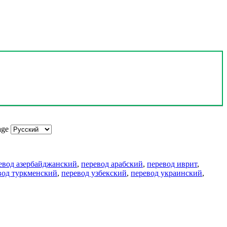
age
евод азербайджанский
,
перевод арабский
,
перевод иврит
,
вод туркменский
,
перевод узбекский
,
перевод украинский
,