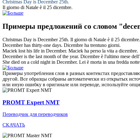
Christmas Day is
December
25th.
Il giorno di Natale è il 25
dicembre
.
Примеры предложений со словом "dece
Christmas Day is
December
25th.
Il giorno di Natale è il 25
dicembre
December
has thirty-one days.
Dicembre
ha trentuno giorni.
Maciek lost his life in
December
.
Maciek ha perso la vita a
dicembre
.
December
is the last month of the year.
Dicembre
è l'ultimo mese dell
She died on a cold night in
December
.
Lei è morta in una fredda nott
Примеры употребления слов в разных контекстах предоставляют
другой. Все образцы собраны автоматически из открытых ист
или иную ошибку в оригинале или переводе, используйте опц
PROMT Expert NMT
Переводчик для переводчиков
СКАЧАТЬ