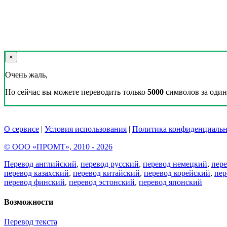
×
Очень жаль,
Но сейчас вы можете переводить только
5000
символов за один 
О сервисе
|
Условия использования
|
Политика конфиденциальн
© ООО «ПРОМТ», 2010 - 2026
Перевод английский
,
перевод русский
,
перевод немецкий
,
пер
перевод казахский
,
перевод китайский
,
перевод корейский
,
пер
перевод финский
,
перевод эстонский
,
перевод японский
Возможности
Перевод текста