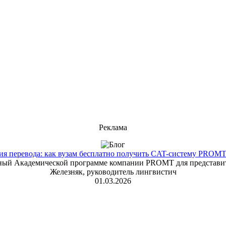
Реклама
 перевода: как вузам бесплатно получить CAT-систему PROMT T
енный Академической программе компании PROMT для представит
Железняк, руководитель лингвистич
01.03.2026