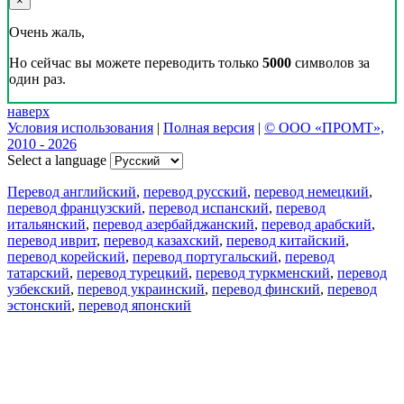
×
Очень жаль,
Но сейчас вы можете переводить только
5000
символов за
один раз.
наверх
Условия использования
|
Полная версия
|
© ООО «ПРОМТ»,
2010 - 2026
Select a language
Перевод английский
,
перевод русский
,
перевод немецкий
,
перевод французский
,
перевод испанский
,
перевод
итальянский
,
перевод азербайджанский
,
перевод арабский
,
перевод иврит
,
перевод казахский
,
перевод китайский
,
перевод корейский
,
перевод португальский
,
перевод
татарский
,
перевод турецкий
,
перевод туркменский
,
перевод
узбекский
,
перевод украинский
,
перевод финский
,
перевод
эстонский
,
перевод японский
Возможности
Перевод текста
Примеры употребления