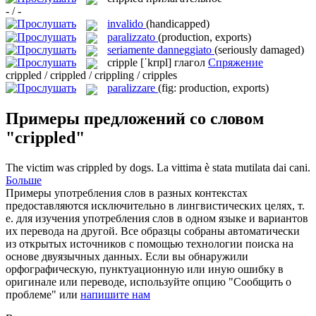
- / -
invalido
(handicapped)
paralizzato
(production, exports)
seriamente danneggiato
(seriously damaged)
cripple
[ˈkrɪpl]
глагол
Спряжение
crippled / crippled / crippling / cripples
paralizzare
(fig: production, exports)
Примеры предложений со словом
"crippled"
The victim was
crippled
by dogs.
La vittima è stata mutilata dai cani.
Больше
Примеры употребления слов в разных контекстах
предоставляются исключительно в лингвистических целях, т.
е. для изучения употребления слов в одном языке и вариантов
их перевода на другой. Все образцы собраны автоматически
из открытых источников с помощью технологии поиска на
основе двуязычных данных. Если вы обнаружили
орфографическую, пунктуационную или иную ошибку в
оригинале или переводе, используйте опцию "Сообщить о
проблеме" или
напишите нам