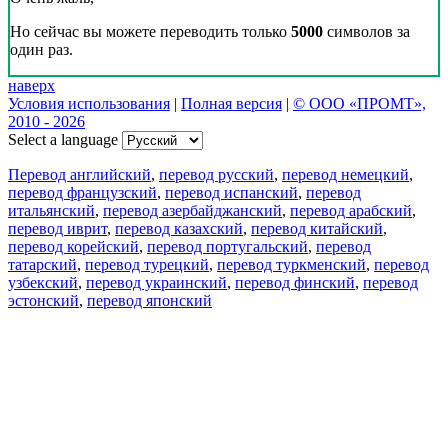
Но сейчас вы можете переводить только
5000
символов за
один раз.
наверх
Условия использования
|
Полная версия
|
© ООО «ПРОМТ»,
2010 - 2026
Select a language
Перевод английский
,
перевод русский
,
перевод немецкий
,
перевод французский
,
перевод испанский
,
перевод
итальянский
,
перевод азербайджанский
,
перевод арабский
,
перевод иврит
,
перевод казахский
,
перевод китайский
,
перевод корейский
,
перевод португальский
,
перевод
татарский
,
перевод турецкий
,
перевод туркменский
,
перевод
узбекский
,
перевод украинский
,
перевод финский
,
перевод
эстонский
,
перевод японский
Возможности
Перевод текста
Примеры употребления
Склонение и спряжение
Наш блог