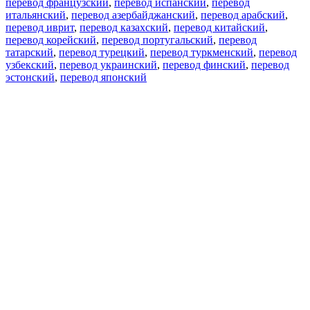
перевод французский
,
перевод испанский
,
перевод
итальянский
,
перевод азербайджанский
,
перевод арабский
,
перевод иврит
,
перевод казахский
,
перевод китайский
,
перевод корейский
,
перевод португальский
,
перевод
татарский
,
перевод турецкий
,
перевод туркменский
,
перевод
узбекский
,
перевод украинский
,
перевод финский
,
перевод
эстонский
,
перевод японский
Возможности
Перевод текста
Примеры употребления
Склонение и спряжение
Наш блог
Бесплатные приложения
PROMT.One для iOS
PROMT.One для Android
Предложения
Для разработчиков