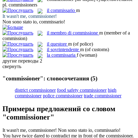
pl.
commissioners
il
commissario
m
It wasn't me,
commissioner
!
Non sono stato io,
commissario
!
il
membro di commissione
m
(member of a
commission)
il
questore
m
(of police)
il
sovrintendente
m
(of customs)
la
commissaria
f
(woman)
другие переводы
2
свернуть
"commissioner": словосочетания
(5)
district commissioner
food safety commissioner
high
commissioner
police commissioner
trade commissioner
Примеры предложений со словом
"commissioner"
It wasn't me,
commissioner
!
Non sono stato io,
commissario
!
You have twice dared to contradict me in front of the
commissioner
.