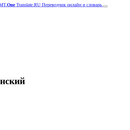
MT.
One
Translate.RU Переводчик онлайн и словарь
янский