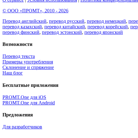
© ООО «ПРОМТ», 2010 - 2026
Перевод английский
,
перевод русский
,
перевод немецкий
,
пер
перевод казахский
,
перевод китайский
,
перевод корейский
,
пер
перевод финский
,
перевод эстонский
,
перевод японский
Возможности
Перевод текста
Примеры употребления
Склонение и спряжение
Наш блог
Бесплатные приложения
PROMT.One для iOS
PROMT.One для Android
Предложения
Для разработчиков