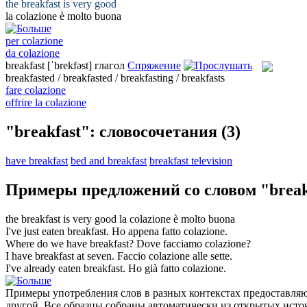
the
breakfast
is very good
la
colazione
è molto buona
per colazione
da colazione
breakfast
[ˈbrekfəst]
глагол
Спряжение
breakfasted / breakfasted / breakfasting / breakfasts
fare colazione
offrire la colazione
"breakfast": словосочетания
(3)
have breakfast
bed and breakfast
breakfast television
Примеры предложений со словом "break
the
breakfast
is very good
la
colazione
è molto buona
I've just eaten
breakfast
.
Ho appena fatto
colazione
.
Where do we have
breakfast
?
Dove facciamo
colazione
?
I have
breakfast
at seven.
Faccio
colazione
alle sette.
I've already eaten
breakfast
.
Ho già fatto
colazione
.
Примеры употребления слов в разных контекстах предоставляют
другой. Все образцы собраны автоматически из открытых ист