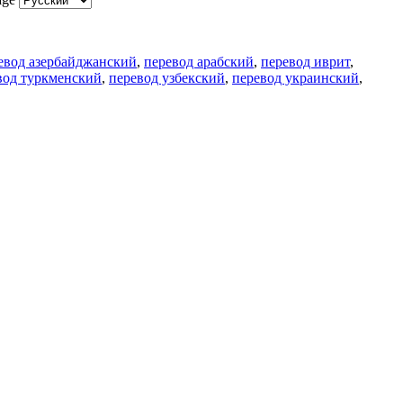
евод азербайджанский
,
перевод арабский
,
перевод иврит
,
вод туркменский
,
перевод узбекский
,
перевод украинский
,