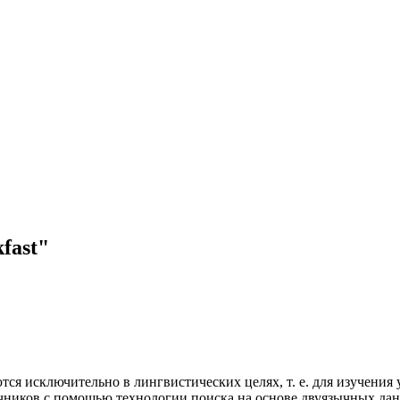
fast"
ся исключительно в лингвистических целях, т. е. для изучения 
очников с помощью технологии поиска на основе двуязычных д