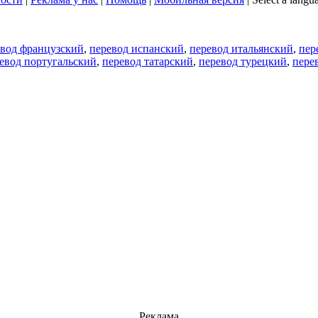
евод французский
,
перевод испанский
,
перевод итальянский
,
пер
евод португальский
,
перевод татарский
,
перевод турецкий
,
пере
Реклама