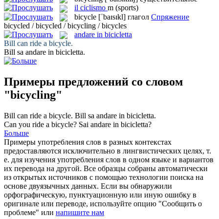
il
ciclismo
m
(sports)
bicycle
[ˈbaɪsɪkl]
глагол
Спряжение
bicycled / bicycled / bicycling / bicycles
andare in bicicletta
Bill can ride a
bicycle
.
Bill sa
andare in bicicletta
.
Примеры предложений со словом
"bicycling"
Bill can ride a
bicycle
.
Bill sa
andare in bicicletta
.
Can you ride a
bicycle
?
Sai
andare in bicicletta
?
Больше
Примеры употребления слов в разных контекстах
предоставляются исключительно в лингвистических целях, т.
е. для изучения употребления слов в одном языке и вариантов
их перевода на другой. Все образцы собраны автоматически
из открытых источников с помощью технологии поиска на
основе двуязычных данных. Если вы обнаружили
орфографическую, пунктуационную или иную ошибку в
оригинале или переводе, используйте опцию "Сообщить о
проблеме" или
напишите нам