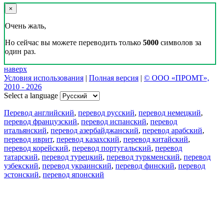
×
Очень жаль,
Но сейчас вы можете переводить только
5000
символов за
один раз.
наверх
Условия использования
|
Полная версия
|
© ООО «ПРОМТ»,
2010 - 2026
Select a language
Перевод английский
,
перевод русский
,
перевод немецкий
,
перевод французский
,
перевод испанский
,
перевод
итальянский
,
перевод азербайджанский
,
перевод арабский
,
перевод иврит
,
перевод казахский
,
перевод китайский
,
перевод корейский
,
перевод португальский
,
перевод
татарский
,
перевод турецкий
,
перевод туркменский
,
перевод
узбекский
,
перевод украинский
,
перевод финский
,
перевод
эстонский
,
перевод японский
Возможности
Перевод текста