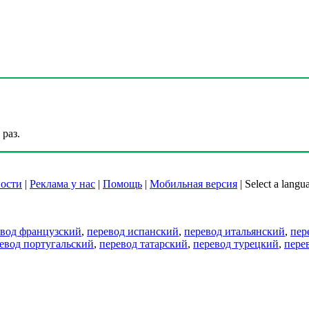
раз.
ости
|
Реклама у нас
|
Помощь
|
Мобильная версия
|
Select a langu
евод французский
,
перевод испанский
,
перевод итальянский
,
пер
евод португальский
,
перевод татарский
,
перевод турецкий
,
пере