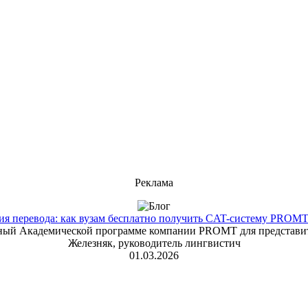
Реклама
 перевода: как вузам бесплатно получить CAT-систему PROMT T
енный Академической программе компании PROMT для представит
Железняк, руководитель лингвистич
01.03.2026