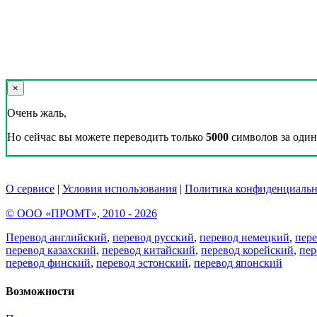
×
Очень жаль,
Но сейчас вы можете переводить только
5000
символов за один 
О сервисе
|
Условия использования
|
Политика конфиденциальн
© ООО «ПРОМТ», 2010 - 2026
Перевод английский
,
перевод русский
,
перевод немецкий
,
пер
перевод казахский
,
перевод китайский
,
перевод корейский
,
пер
перевод финский
,
перевод эстонский
,
перевод японский
Возможности