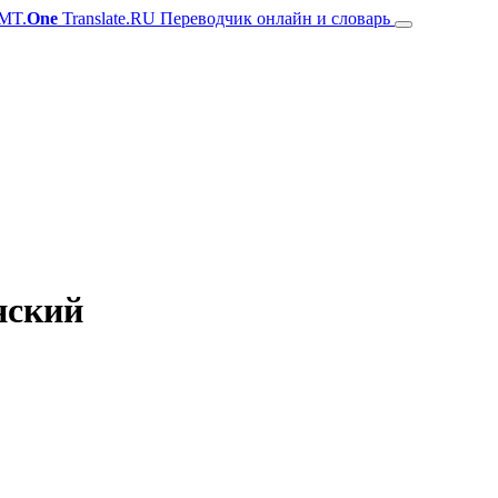
MT.
One
Translate.RU Переводчик онлайн и словарь
нский