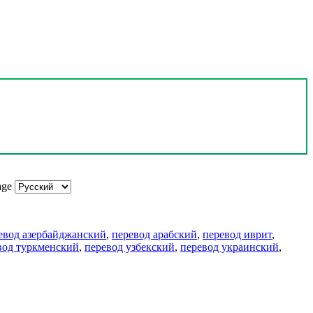
age
евод азербайджанский
,
перевод арабский
,
перевод иврит
,
вод туркменский
,
перевод узбекский
,
перевод украинский
,