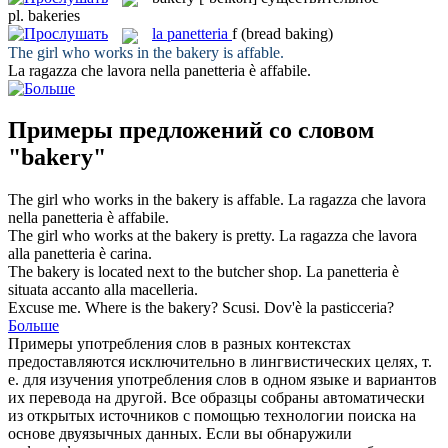
pl.
bakeries
la
panetteria
f
(bread baking)
The girl who works in the
bakery
is affable.
La ragazza che lavora nella
panetteria
è affabile.
Примеры предложений со словом
"bakery"
The girl who works in the
bakery
is affable.
La ragazza che lavora
nella
panetteria
è affabile.
The girl who works at the
bakery
is pretty.
La ragazza che lavora
alla
panetteria
è carina.
The
bakery
is located next to the butcher shop.
La
panetteria
è
situata accanto alla macelleria.
Excuse me. Where is the
bakery
?
Scusi. Dov'è la pasticceria?
Больше
Примеры употребления слов в разных контекстах
предоставляются исключительно в лингвистических целях, т.
е. для изучения употребления слов в одном языке и вариантов
их перевода на другой. Все образцы собраны автоматически
из открытых источников с помощью технологии поиска на
основе двуязычных данных. Если вы обнаружили