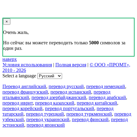
×
Очень жаль,
Но сейчас вы можете переводить только
5000
символов за
один раз.
наверх
Условия использования
|
Полная версия
|
© ООО «ПРОМТ»,
2010 - 2026
Select a language
Перевод английский
,
перевод русский
,
перевод немецкий
,
перевод французский
,
перевод испанский
,
перевод
итальянский
,
перевод азербайджанский
,
перевод арабский
,
перевод иврит
,
перевод казахский
,
перевод китайский
,
перевод корейский
,
перевод португальский
,
перевод
татарский
,
перевод турецкий
,
перевод туркменский
,
перевод
узбекский
,
перевод украинский
,
перевод финский
,
перевод
эстонский
,
перевод японский
Возможности