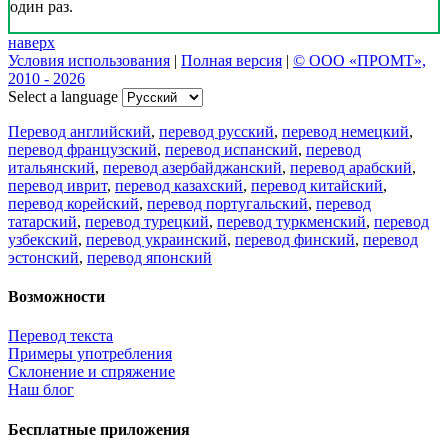
один раз.
наверх
Условия использования
|
Полная версия
|
© ООО «ПРОМТ»,
2010 - 2026
Select a language
Перевод английский
,
перевод русский
,
перевод немецкий
,
перевод французский
,
перевод испанский
,
перевод
итальянский
,
перевод азербайджанский
,
перевод арабский
,
перевод иврит
,
перевод казахский
,
перевод китайский
,
перевод корейский
,
перевод португальский
,
перевод
татарский
,
перевод турецкий
,
перевод туркменский
,
перевод
узбекский
,
перевод украинский
,
перевод финский
,
перевод
эстонский
,
перевод японский
Возможности
Перевод текста
Примеры употребления
Склонение и спряжение
Наш блог
Бесплатные приложения