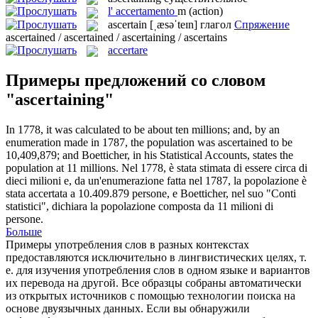
l'
accertamento
m
(action)
ascertain
[ˌæsəˈteɪn]
глагол
Спряжение
ascertained / ascertained / ascertaining / ascertains
accertare
Примеры предложений со словом
"ascertaining"
In 1778, it was calculated to be about ten millions; and, by an
enumeration made in 1787, the population was
ascertained
to be
10,409,879; and Boetticher, in his Statistical Accounts, states the
population at 11 millions.
Nel 1778, è stata stimata di essere circa di
dieci milioni e, da un'enumerazione fatta nel 1787, la popolazione è
stata
accertata
a 10.409.879 persone, e Boetticher, nel suo "Conti
statistici", dichiara la popolazione composta da 11 milioni di
persone.
Больше
Примеры употребления слов в разных контекстах
предоставляются исключительно в лингвистических целях, т.
е. для изучения употребления слов в одном языке и вариантов
их перевода на другой. Все образцы собраны автоматически
из открытых источников с помощью технологии поиска на
основе двуязычных данных. Если вы обнаружили