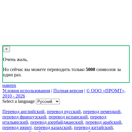
×
Очень жаль,
Но сейчас вы можете переводить только
5000
символов за
один раз.
наверх
Условия использования
|
Полная версия
|
© ООО «ПРОМТ»,
2010 - 2026
Select a language
Перевод английский
,
перевод русский
,
перевод немецкий
,
перевод французский
,
перевод испанский
,
перевод
итальянский
,
перевод азербайджанский
,
перевод арабский
,
перевод иврит
,
перевод казахский
,
перевод китайский
,