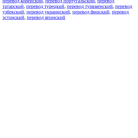
перевод корейский
,
перевод португальский
,
перевод
татарский
,
перевод турецкий
,
перевод туркменский
,
перевод
узбекский
,
перевод украинский
,
перевод финский
,
перевод
эстонский
,
перевод японский
Возможности
Перевод текста
Примеры употребления
Склонение и спряжение
Наш блог
Бесплатные приложения
PROMT.One для iOS
PROMT.One для Android
Предложения
Для разработчиков
Копировать текст
Копировать перевод