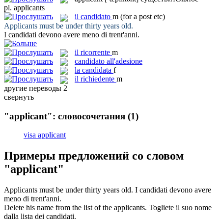
pl.
applicants
il
candidato
m
(for a post etc)
Applicants
must be under thirty years old.
I
candidati
devono avere meno di trent'anni.
il
ricorrente
m
candidato all'adesione
la
candidata
f
il
richiedente
m
другие переводы
2
свернуть
"applicant": словосочетания
(1)
visa applicant
Примеры предложений со словом
"applicant"
Applicants
must be under thirty years old.
I
candidati
devono avere
meno di trent'anni.
Delete his name from the list of the
applicants
.
Togliete il suo nome
dalla lista dei
candidati
.