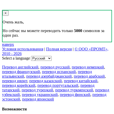
×
Очень жаль,
Но сейчас вы можете переводить только
5000
символов за
один раз.
наверх
Условия использования
|
Полная версия
|
© ООО «ПРОМТ»,
2010 - 2026
Select a language
Перевод английский
,
перевод русский
,
перевод немецкий
,
перевод французский
,
перевод испанский
,
перевод
итальянский
,
перевод азербайджанский
,
перевод арабский
,
перевод иврит
,
перевод казахский
,
перевод китайский
,
перевод корейский
,
перевод португальский
,
перевод
татарский
,
перевод турецкий
,
перевод туркменский
,
перевод
узбекский
,
перевод украинский
,
перевод финский
,
перевод
эстонский
,
перевод японский
Возможности