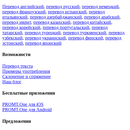
Перевод английский
,
перевод русский
,
перевод немецкий
,
перевод французский
,
перевод испанский
,
перевод
итальянский
,
перевод азербайджанский
,
перевод арабский
,
перевод иврит
,
перевод казахский
,
перевод китайский
,
перевод корейский
,
перевод португальский
,
перевод
татарский
,
перевод турецкий
,
перевод туркменский
,
перевод
узбекский
,
перевод украинский
,
перевод финский
,
перевод
эстонский
,
перевод японский
Возможности
Перевод текста
Примеры употребления
Склонение и спряжение
Наш блог
Бесплатные приложения
PROMT.One для iOS
PROMT.One для Android
Предложения