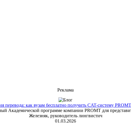
Реклама
 перевода: как вузам бесплатно получить CAT-систему PROMT T
енный Академической программе компании PROMT для представит
Железняк, руководитель лингвистич
01.03.2026