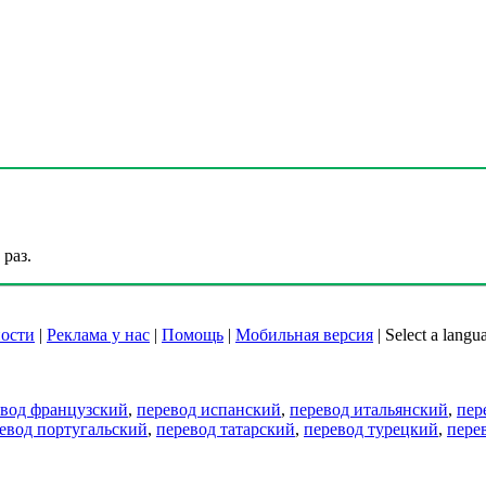
раз.
ости
|
Реклама у нас
|
Помощь
|
Мобильная версия
|
Select a langu
евод французский
,
перевод испанский
,
перевод итальянский
,
пер
евод португальский
,
перевод татарский
,
перевод турецкий
,
пере