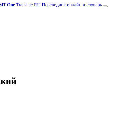
MT.
One
Translate.RU Переводчик онлайн и словарь
ский