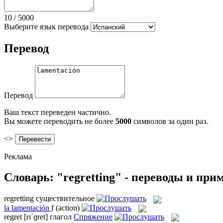
10
/
5000
Выберите язык перевода
Перевод
Перевод
Ваш текст переведен частично.
Вы можете переводить не более
5000
символов за один раз.
<>
Реклама
Словарь: "regretting" - переводы и при
regretting
существительное
la
lamentación
f
(action)
regret
[rɪˈɡret]
глагол
Спряжение