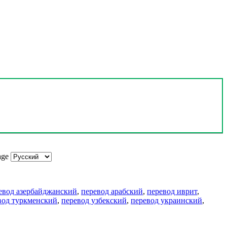
age
евод азербайджанский
,
перевод арабский
,
перевод иврит
,
вод туркменский
,
перевод узбекский
,
перевод украинский
,