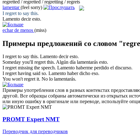
regretted / regretted / regretting / regrets
lamentar
(feel sorry)
I
regret
to say this.
Lamento
decir esto.
echar de menos
(miss)
Примеры предложений со словом "regre
I
regret
to say this.
Lamento
decir esto.
Someday you'll
regret
this.
Algún día
lamentarás
esto.
I
regret
missing the speech.
Lamento
haberme perdido el discurso.
I
regret
having said so.
Lamento
haber dicho eso.
You won't
regret
it.
No lo
lamentarás
.
Примеры употребления слов в разных контекстах предоставляют
другой. Все образцы собраны автоматически из открытых ист
или иную ошибку в оригинале или переводе, используйте опц
PROMT Expert NMT
Переводчик для переводчиков