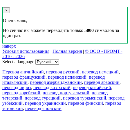
×
Очень жаль,
Но сейчас вы можете переводить только
5000
символов за
один раз.
наверх
Условия использования
|
Полная версия
|
© ООО «ПРОМТ»,
2010 - 2026
Select a language
Перевод английский
,
перевод русский
,
перевод немецкий
,
перевод французский
,
перевод испанский
,
перевод
итальянский
,
перевод азербайджанский
,
перевод арабский
,
перевод иврит
,
перевод казахский
,
перевод китайский
,
перевод корейский
,
перевод португальский
,
перевод
татарский
,
перевод турецкий
,
перевод туркменский
,
перевод
узбекский
,
перевод украинский
,
перевод финский
,
перевод
эстонский
,
перевод японский
Возможности