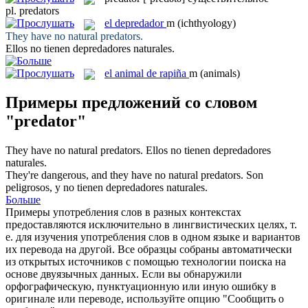
pl.
predators
el
depredador
m
(ichthyology)
They have no natural
predators
.
Ellos no tienen
depredadores
naturales.
el
animal de rapiña
m
(animals)
Примеры предложений со словом
"predator"
They have no natural
predators
.
Ellos no tienen
depredadores
naturales.
They're dangerous, and they have no natural
predators
.
Son
peligrosos, y no tienen
depredadores
naturales.
Больше
Примеры употребления слов в разных контекстах
предоставляются исключительно в лингвистических целях, т.
е. для изучения употребления слов в одном языке и вариантов
их перевода на другой. Все образцы собраны автоматически
из открытых источников с помощью технологии поиска на
основе двуязычных данных. Если вы обнаружили
орфографическую, пунктуационную или иную ошибку в
оригинале или переводе, используйте опцию "Сообщить о