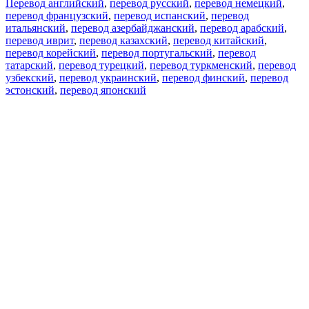
Перевод английский
,
перевод русский
,
перевод немецкий
,
перевод французский
,
перевод испанский
,
перевод
итальянский
,
перевод азербайджанский
,
перевод арабский
,
перевод иврит
,
перевод казахский
,
перевод китайский
,
перевод корейский
,
перевод португальский
,
перевод
татарский
,
перевод турецкий
,
перевод туркменский
,
перевод
узбекский
,
перевод украинский
,
перевод финский
,
перевод
эстонский
,
перевод японский
Возможности
Перевод текста
Примеры употребления
Склонение и спряжение
Наш блог
Бесплатные приложения
PROMT.One для iOS
PROMT.One для Android
Предложения
Для разработчиков