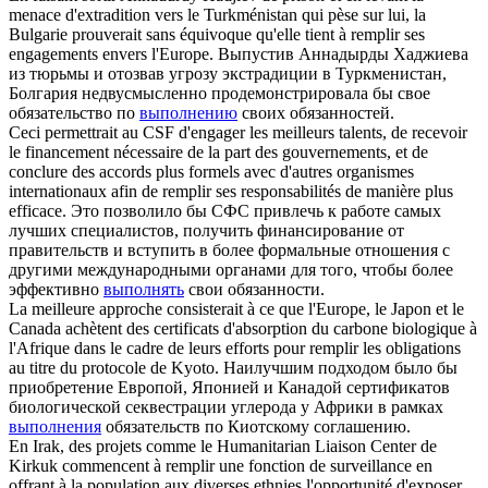
menace d'extradition vers le Turkménistan qui pèse sur lui, la
Bulgarie prouverait sans équivoque qu'elle tient à
remplir
ses
engagements envers l'Europe.
Выпустив Аннадырды Хаджиева
из тюрьмы и отозвав угрозу экстрадиции в Туркменистан,
Болгария недвусмысленно продемонстрировала бы свое
обязательство по
выполнению
своих обязанностей.
Ceci permettrait au CSF d'engager les meilleurs talents, de recevoir
le financement nécessaire de la part des gouvernements, et de
conclure des accords plus formels avec d'autres organismes
internationaux afin de
remplir
ses responsabilités de manière plus
efficace.
Это позволило бы СФС привлечь к работе самых
лучших специалистов, получить финансирование от
правительств и вступить в более формальные отношения с
другими международными органами для того, чтобы более
эффективно
выполнять
свои обязанности.
La meilleure approche consisterait à ce que l'Europe, le Japon et le
Canada achètent des certificats d'absorption du carbone biologique à
l'Afrique dans le cadre de leurs efforts pour
remplir
les obligations
au titre du protocole de Kyoto.
Наилучшим подходом было бы
приобретение Европой, Японией и Канадой сертификатов
биологической секвестрации углерода у Африки в рамках
выполнения
обязательств по Киотскому соглашению.
En Irak, des projets comme le Humanitarian Liaison Center de
Kirkuk commencent à
remplir
une fonction de surveillance en
offrant à la population aux diverses ethnies l'opportunité d'exposer