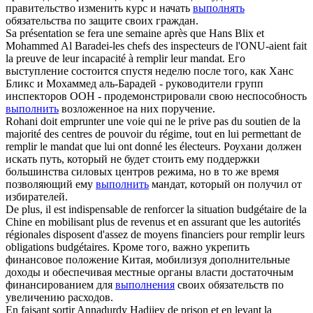
правительство изменить курс и начать
выполнять
обязательства по защите своих граждан.
Sa présentation se fera une semaine après que Hans Blix et
Mohammed Al Baradei-les chefs des inspecteurs de l'ONU-aient fait
la preuve de leur incapacité à
remplir
leur mandat.
Его
выступление состоится спустя неделю после того, как Ханс
Бликс и Мохаммед аль-Барадей - руководители групп
инспекторов ООН - продемонстрировали свою неспособность
выполнить
возложенное на них поручение.
Rohani doit emprunter une voie qui ne le prive pas du soutien de la
majorité des centres de pouvoir du régime, tout en lui permettant de
remplir
le mandat que lui ont donné les électeurs.
Роухани должен
искать путь, который не будет стоить ему поддержки
большинства силовых центров режима, но в то же время
позволяющий ему
выполнить
мандат, который он получил от
избирателей.
De plus, il est indispensable de renforcer la situation budgétaire de la
Chine en mobilisant plus de revenus et en assurant que les autorités
régionales disposent d'assez de moyens financiers pour
remplir
leurs
obligations budgétaires.
Кроме того, важно укрепить
финансовое положение Китая, мобилизуя дополнительные
доходы и обеспечивая местные органы власти достаточным
финансированием для
выполнения
своих обязательств по
увеличению расходов.
En faisant sortir Annadurdy Hadjiev de prison et en levant la