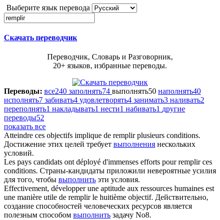
Выберите язык перевода
Скачать переводчик
Переводчик, Словарь и Разговорник,
20+ языков, избранные переводы.
Переводы:
все
240
заполнять
74
выполнять
50
наполнять
40
исполнять
7
забивать
4
удовлетворять
4
занимать
3
наливать
2
переполнять
1
накладывать
1
нести
1
набивать
1
другие
переводы
52
показать все
Atteindre ces objectifs implique de
remplir
plusieurs conditions.
Достижение этих целей требует
выполнения
нескольких
условий.
Les pays candidats ont déployé d'immenses efforts pour
remplir
ces
conditions.
Страны-кандидаты приложили невероятные усилия
для того, чтобы
выполнить
эти условия.
Effectivement, développer une aptitude aux ressources humaines est
une manière utile de
remplir
le huitième objectif.
Действительно,
создание способностей человеческих ресурсов является
полезным способом
выполнить
задачу No8.