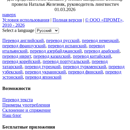
провела Наталья Железняк, руководитель лингвистич
01.03.2026
наверх
Условия использования
|
Полная версия
|
© ООО «ПРОМТ»,
2010 - 2026
Select a language
Перевод английский
,
перевод русский
,
перевод немецкий
,
перевод французский
,
перевод испанский
,
перевод
итальянский
,
перевод азербайджанский
,
перевод арабский
,
перевод иврит
,
перевод казахский
,
перевод китайский
,
перевод корейский
,
перевод португальский
,
перевод
татарский
,
перевод турецкий
,
перевод туркменский
,
перевод
узбекский
,
перевод украинский
,
перевод финский
,
перевод
эстонский
,
перевод японский
Возможности
Перевод текста
Примеры употребления
Склонение и спряжение
Наш блог
Бесплатные приложения