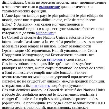
diagnostiques.
Самая интересная перспектива - проникновение
в человеческое тело и
выполнение
диагностических и
терапевтических функций.
L'Amérique, en tant que pays le plus puissant et le plus éthique du
monde, porte une responsabilité unique, celle de
remplir
cette
tâche."
У Америки, как самой могущественной и
нравственной страны в мире, есть уникальное обязательство,
которая она должна
выполнить
".
Le Conseil de sécurité des Nations Unies a autorisé la Force
internationale d'assistance à la sécurité à prendre toutes les mesures
nécessaires pour
remplir
sa mission.
Совет Безопасности
Организации Объединенных Наций уполномочил Силы
Поддержки Международной Безопасности принять все
необходимые меры, чтобы
выполнить
свой мандат.
Ces interventions ne sont possibles qu'au sein des systèmes
juridiques nationaux, aucun corps international de forces de l'ordre
n'étant en mesure de
remplir
une telle fonction.
Раннее
вмешательство возможно во внутренней юридической
системе, но не существует никакой международной полиции,
которая могла бы
выполнять
подобную функцию.
Ces trois dernières années, le Conseil de sécurité des Nations Unies
a adopté dix résolutions appelant le gouvernement soudanais à
changer d'attitude et à
remplir
ses obligations de protection des
populations.
За прошедшие три года Совет Безопасности ООН
принял десять резолюций, призывающих суданское