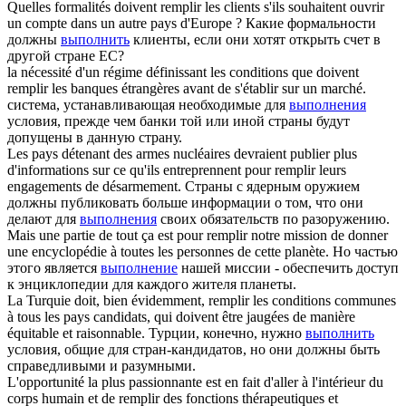
Quelles formalités doivent
remplir
les clients s'ils souhaitent ouvrir
un compte dans un autre pays d'Europe ?
Какие формальности
должны
выполнить
клиенты, если они хотят открыть счет в
другой стране ЕС?
la nécessité d'un régime définissant les conditions que doivent
remplir
les banques étrangères avant de s'établir sur un marché.
система, устанавливающая необходимые для
выполнения
условия, прежде чем банки той или иной страны будут
допущены в данную страну.
Les pays détenant des armes nucléaires devraient publier plus
d'informations sur ce qu'ils entreprennent pour
remplir
leurs
engagements de désarmement.
Страны с ядерным оружием
должны публиковать больше информации о том, что они
делают для
выполнения
своих обязательств по разоружению.
Mais une partie de tout ça est pour
remplir
notre mission de donner
une encyclopédie à toutes les personnes de cette planète.
Но частью
этого является
выполнение
нашей миссии - обеспечить доступ
к энциклопедии для каждого жителя планеты.
La Turquie doit, bien évidemment,
remplir
les conditions communes
à tous les pays candidats, qui doivent être jaugées de manière
équitable et raisonnable.
Турции, конечно, нужно
выполнить
условия, общие для стран-кандидатов, но они должны быть
справедливыми и разумными.
L'opportunité la plus passionnante est en fait d'aller à l'intérieur du
corps humain et de
remplir
des fonctions thérapeutiques et