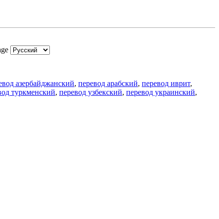
age
евод азербайджанский
,
перевод арабский
,
перевод иврит
,
вод туркменский
,
перевод узбекский
,
перевод украинский
,