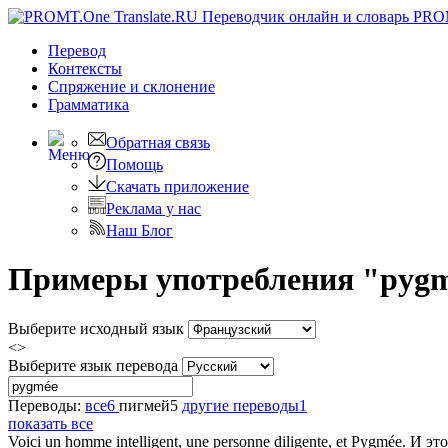
PRO
Перевод
Контексты
Спряжение
и склонение
Грамматика
Обратная связь
Помощь
Скачать приложение
Реклама у нас
Наш Блог
Примеры употребления "pygm
Выберите исходный язык
<>
Выберите язык перевода
Переводы:
все
6
пигмей
5
другие переводы
1
показать все
Voici un homme intelligent, une personne diligente, et
Pygmée
.
И это