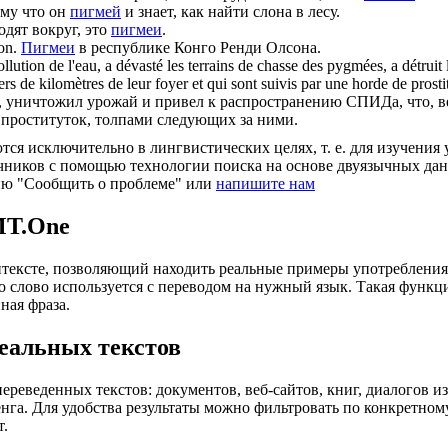
му что он
пигмей
и знает, как найти слона в лесу.
одят вокруг, это
пигмеи
.
on.
Пигмеи
в республике Конго Ренди Олсона.
lution de l'eau, a dévasté les terrains de chasse des
pygmées
, a détrui
liers de kilomètres de leur foyer et qui sont suivis par une horde de prosti
, уничтожил урожай и привел к распространению СПИДа, что, в
 проституток, толпами следующих за ними.
ся исключительно в лингвистических целях, т. е. для изучения 
очников с помощью технологии поиска на основе двуязычных д
ию "Сообщить о проблеме" или
напишите нам
MT.One
тексте, позволяющий находить реальные примеры употребления с
то слово используется с переводом на нужный язык. Такая функ
ная фраза.
еальных текстов
еведенных текстов: документов, веб-сайтов, книг, диалогов из
енга. Для удобства результаты можно фильтровать по конкретном
т.