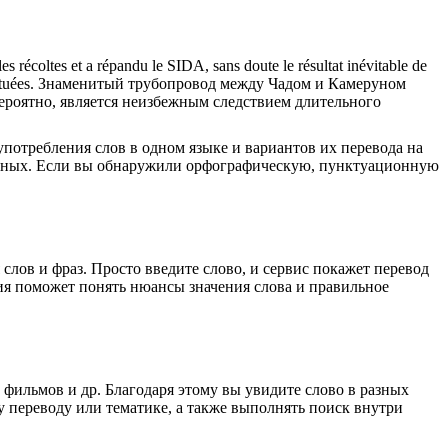
t les récoltes et a répandu le SIDA, sans doute le résultat inévitable de
tuées.
Знаменитый трубопровод между Чадом и Камеруном
ероятно, является неизбежным следствием длительного
употребления слов в одном языке и вариантов их перевода на
анных. Если вы обнаружили орфографическую, пунктуационную
лов и фраз. Просто введите слово, и сервис покажет перевод
ция поможет понять нюансы значения слова и правильное
 фильмов и др. Благодаря этому вы увидите слово в разных
у переводу или тематике, а также выполнять поиск внутри