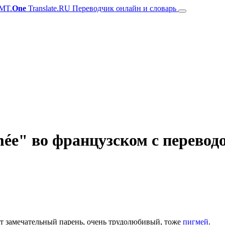
MT.
One
Translate.RU Переводчик онлайн и словарь
ée" во французском с перевод
т замечательный парень, очень трудолюбивый, тоже
пигмей
.