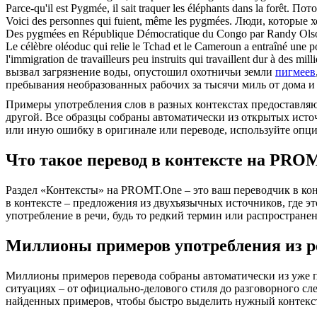
Parce-qu'il est
Pygmée
, il sait traquer les éléphants dans la forêt.
Пото
Voici des personnes qui fuient, même les
pygmées
.
Люди, которые х
Des
pygmées
en République Démocratique du Congo par Randy Ols
Le célèbre oléoduc qui relie le Tchad et le Cameroun a entraîné une pol
l'immigration de travailleurs peu instruits qui travaillent dur à des mil
вызвал загрязнение воды, опустошил охотничьи земли
пигмеев
пребывания необразованных рабочих за тысячи миль от дома и
Примеры употребления слов в разных контекстах предоставляют
другой. Все образцы собраны автоматически из открытых ист
или иную ошибку в оригинале или переводе, используйте опц
Что такое перевод в контексте на PRO
Раздел «Контексты» на PROMT.One – это ваш переводчик в кон
в контексте – предложения из двухъязычных источников, где э
употребление в речи, будь то редкий термин или распространен
Миллионы примеров употребления из р
Миллионы примеров перевода собраны автоматически из уже пер
ситуациях – от официально-делового стиля до разговорного сл
найденных примеров, чтобы быстро выделить нужный контекс