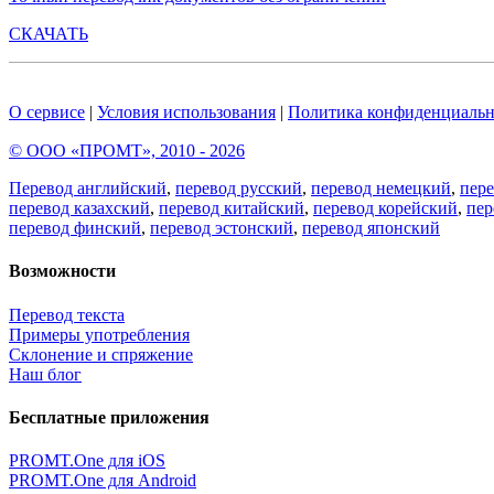
СКАЧАТЬ
О сервисе
|
Условия использования
|
Политика конфиденциальн
© ООО «ПРОМТ», 2010 - 2026
Перевод английский
,
перевод русский
,
перевод немецкий
,
пер
перевод казахский
,
перевод китайский
,
перевод корейский
,
пер
перевод финский
,
перевод эстонский
,
перевод японский
Возможности
Перевод текста
Примеры употребления
Склонение и спряжение
Наш блог
Бесплатные приложения
PROMT.One для iOS
PROMT.One для Android