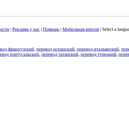
ости
|
Реклама у нас
|
Помощь
|
Мобильная версия
|
Select a langu
евод французский
,
перевод испанский
,
перевод итальянский
,
пер
евод португальский
,
перевод татарский
,
перевод турецкий
,
пере