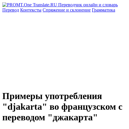
Перевод
Контексты
Спряжение
и склонение
Грамматика
Примеры употребления
"djakarta" во французском с
переводом "джакарта"