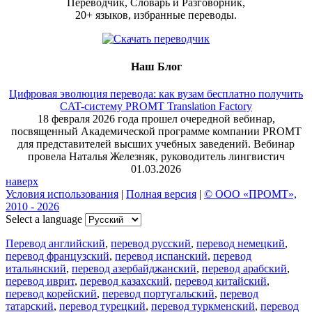
Переводчик, Словарь и Разговорник,
20+ языков, избранные переводы.
Наш Блог
Цифровая эволюция перевода: как вузам бесплатно получить
CAT-систему PROMT Translation Factory
18 февраля 2026 года прошел очередной вебинар,
посвященный Академической программе компании PROMT
для представителей высших учебных заведений. Вебинар
провела Наталья Железняк, руководитель лингвистич
01.03.2026
наверх
Условия использования
|
Полная версия
|
© ООО «ПРОМТ»,
2010 - 2026
Select a language
Перевод английский
,
перевод русский
,
перевод немецкий
,
перевод французский
,
перевод испанский
,
перевод
итальянский
,
перевод азербайджанский
,
перевод арабский
,
перевод иврит
,
перевод казахский
,
перевод китайский
,
перевод корейский
,
перевод португальский
,
перевод
татарский
,
перевод турецкий
,
перевод туркменский
,
перевод