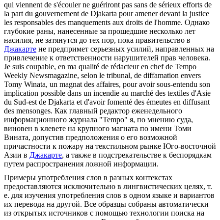
qui viennent de s'écouler ne guériront pas sans de sérieux efforts de
la part du gouvernement de
Djakarta
pour amener devant la justice
les responsables des manquements aux droits de l'homme.
Однако
глубокие раны, нанесенные за прошедшие несколько лет
насилия, не затянутся до тех пор, пока правительство в
Джакарте
не предпримет серьезных усилий, направленных на
привлечение к ответственности нарушителей прав человека.
Je suis coupable, en ma qualité de rédacteur en chef de Tempo
Weekly Newsmagazine, selon le tribunal, de diffamation envers
Tomy Winata, un magnat des affaires, pour avoir sous-entendu son
implication possible dans un incendie au marché des textiles d'Asie
du Sud-est de
Djakarta
et d'avoir fomenté des émeutes en diffusant
des mensonges.
Как главный редактор еженедельного
информационного журнала "Tempo" я, по мнению суда,
виновен в клевете на крупного магната по имени Томи
Вината, допустив предположения о его возможной
причастности к пожару на текстильном рынке Юго-восточной
Азии в
Джакарте
, а также в подстрекательстве к беспорядкам
путем распространения ложной информации.
Примеры употребления слов в разных контекстах
предоставляются исключительно в лингвистических целях, т.
е. для изучения употребления слов в одном языке и вариантов
их перевода на другой. Все образцы собраны автоматически
из открытых источников с помощью технологии поиска на