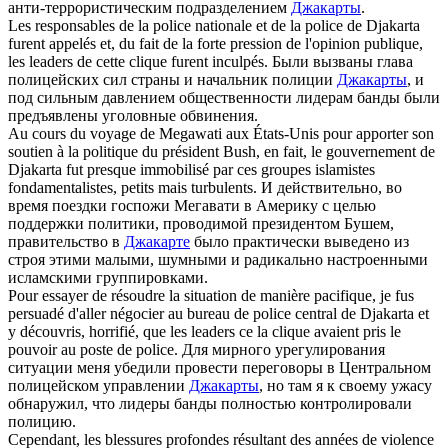
анти-террористическим подразделением
Джакарты
.
Les responsables de la police nationale et de la police de
Djakarta
furent appelés et, du fait de la forte pression de l'opinion publique,
les leaders de cette clique furent inculpés.
Были вызваны глава
полицейских сил страны и начальник полиции
Джакарты
, и
под сильным давлением общественности лидерам банды были
предъявлены уголовные обвинения.
Au cours du voyage de Megawati aux États-Unis pour apporter son
soutien à la politique du président Bush, en fait, le gouvernement de
Djakarta
fut presque immobilisé par ces groupes islamistes
fondamentalistes, petits mais turbulents.
И действительно, во
время поездки госпожи Мегавати в Америку с целью
поддержки политики, проводимой президентом Бушем,
правительство в
Джакарте
было практически выведено из
строя этими малыми, шумными и радикально настроенными
исламскими группировками.
Pour essayer de résoudre la situation de manière pacifique, je fus
persuadé d'aller négocier au bureau de police central de
Djakarta
et
y découvris, horrifié, que les leaders ce la clique avaient pris le
pouvoir au poste de police.
Для мирного урегулирования
ситуации меня убедили провести переговоры в Центральном
полицейском управлении
Джакарты
, но там я к своему ужасу
обнаружил, что лидеры банды полностью контролировали
полицию.
Cependant, les blessures profondes résultant des années de violence