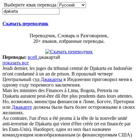
Выберите язык перевода
Скачать переводчик
Переводчик, Словарь и Разговорник,
20+ языков, избранные переводы.
Переводы:
все
8
джакарта
8
показать все
Jeudi dernier, les juges du tribunal central de
Djakarta
en Indonésie
m'ont condamné à un an de prison.
В прошлый четверг
Центральный суд
Джакарты
в Индонезии приговорил меня к
одному году тюремного заключения.
Mais les ministres des Finances à Lima, Bogota, Pretoria ou
Djakarta
auraient peut-être dû être plus prudents dans leurs attentes.
Но, возможно, министры финансов в Лиме, Боготе, Претории
или
Джакарте
должны были быть более осторожными в своих
желаниях.
Au contraire, l'un d'eux a été promu à la tête de la nouvelle unité
anti-terroriste de
Djakarta
qui vient d'être créée (et est financée par
les Etats-Unis).
Наоборот, один из них был назначен
командующим новообразованным (и финансируемым США)