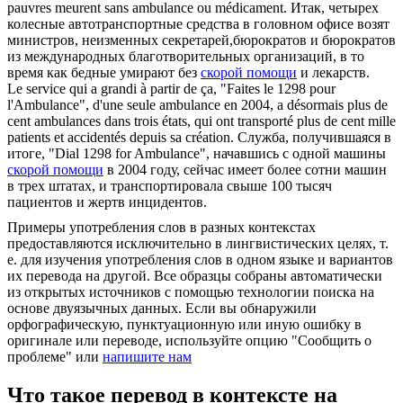
pauvres meurent sans
ambulance
ou médicament.
Итак, четырех
колесные автотранспортные средства в головном офисе возят
министров, неизменных секретарей,бюрократов и бюрократов
из международных благотворительных организаций, в то
время как бедные умирают без
скорой помощи
и лекарств.
Le service qui a grandi à partir de ça, "Faites le 1298 pour
l'Ambulance", d'une seule
ambulance
en 2004, a désormais plus de
cent ambulances dans trois états, qui ont transporté plus de cent mille
patients et accidentés depuis sa création.
Служба, получившаяся в
итоге, "Dial 1298 for Ambulance", начавшись с одной машины
скорой помощи
в 2004 году, сейчас имеет более сотни машин
в трех штатах, и транспортировала свыше 100 тысяч
пациентов и жертв инцидентов.
Примеры употребления слов в разных контекстах
предоставляются исключительно в лингвистических целях, т.
е. для изучения употребления слов в одном языке и вариантов
их перевода на другой. Все образцы собраны автоматически
из открытых источников с помощью технологии поиска на
основе двуязычных данных. Если вы обнаружили
орфографическую, пунктуационную или иную ошибку в
оригинале или переводе, используйте опцию "Сообщить о
проблеме" или
напишите нам
Что такое перевод в контексте на