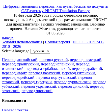
Цифровая эволюция перевода: как вузам бесплатно получить
CAT-систему PROMT Translation Factory
18 февраля 2026 года прошел очередной вебинар,
посвященный Академической программе компании PROMT
для представителей высших учебных заведений. Вебинар
провела Наталья Железняк, руководитель лингвистич
01.03.2026
наверх
Условия использования
|
Полная версия
|
© ООО «ПРОМТ»,
2010 - 2026
Select a language
Перевод английский
,
перевод русский
,
перевод немецкий
,
перевод французский
,
перевод испанский
,
перевод
итальянский
,
перевод азербайджанский
,
перевод арабский
,
перевод иврит
,
перевод казахский
,
перевод китайский
,
перевод корейский
,
перевод португальский
,
перевод
татарский
,
перевод турецкий
,
перевод туркменский
,
перевод
узбекский
,
перевод украинский
,
перевод финский
,
перевод
эстонский
,
перевод японский
Возможности
Перевод текста