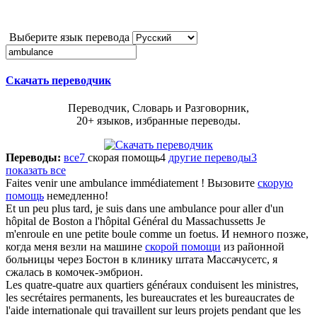
Выберите язык перевода
Скачать переводчик
Переводчик, Словарь и Разговорник,
20+ языков, избранные переводы.
Переводы:
все
7
скорая помощь
4
другие переводы
3
показать все
Faites venir une
ambulance
immédiatement !
Вызовите
скорую
помощь
немедленно!
Et un peu plus tard, je suis dans une
ambulance
pour aller d'un
hôpital de Boston a l'hôpital Général du Massachussetts Je
m'enroule en une petite boule comme un foetus.
И немного позже,
когда меня везли на машине
скорой помощи
из районной
больницы через Бостон в клинику штата Массачусетс, я
сжалась в комочек-эмбрион.
Les quatre-quatre aux quartiers généraux conduisent les ministres,
les secrétaires permanents, les bureaucrates et les bureaucrates de
l'aide internationale qui travaillent sur leurs projets pendant que les