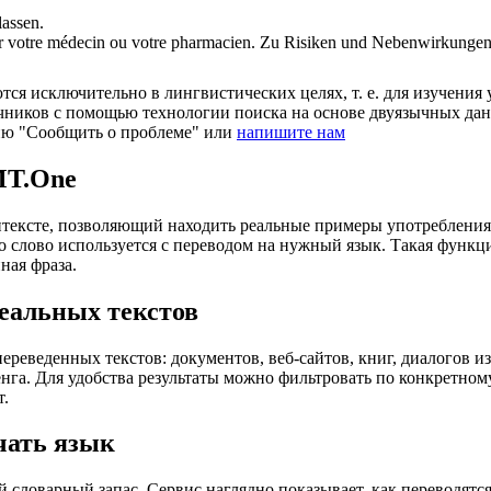
assen.
ter votre médecin ou votre
pharmacien
.
Zu Risiken und Nebenwirkungen l
ся исключительно в лингвистических целях, т. е. для изучения 
очников с помощью технологии поиска на основе двуязычных д
ию "Сообщить о проблеме" или
напишите нам
MT.One
тексте, позволяющий находить реальные примеры употребления с
то слово используется с переводом на нужный язык. Такая функ
ная фраза.
еальных текстов
еведенных текстов: документов, веб-сайтов, книг, диалогов из
енга. Для удобства результаты можно фильтровать по конкретном
т.
чать язык
 словарный запас. Сервис наглядно показывает, как переводятс