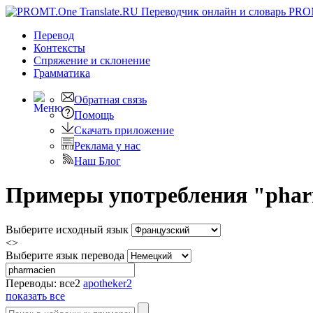
PRO
Перевод
Контексты
Спряжение
и склонение
Грамматика
Обратная связь
Помощь
Скачать приложение
Реклама у нас
Наш Блог
Примеры употребления "pharm
Выберите исходный язык
<>
Выберите язык перевода
Переводы:
все
2
apotheker
2
показать все