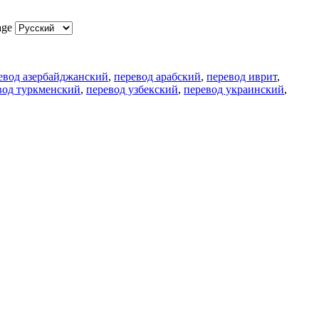
age
евод азербайджанский
,
перевод арабский
,
перевод иврит
,
вод туркменский
,
перевод узбекский
,
перевод украинский
,