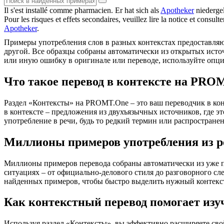
Il s'est installé comme
pharmacien
.
Er hat sich als
Apotheker
niedergel
Pour les risques et effets secondaires, veuillez lire la notice et consul
Apotheker
.
Примеры употребления слов в разных контекстах предоставляют
другой. Все образцы собраны автоматически из открытых ист
или иную ошибку в оригинале или переводе, используйте опц
Что такое перевод в контексте на PRO
Раздел «Контексты» на PROMT.One – это ваш переводчик в кон
в контексте – предложения из двухъязычных источников, где э
употребление в речи, будь то редкий термин или распространен
Миллионы примеров употребления из р
Миллионы примеров перевода собраны автоматически из уже пер
ситуациях – от официально-делового стиля до разговорного сл
найденных примеров, чтобы быстро выделить нужный контекс
Как контекстный перевод помогает изу
Используя раздел «Контексты», вы эффективно расширяете свой