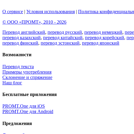
О сервисе
|
Условия использования
|
Политика конфиденциальн
© ООО «ПРОМТ», 2010 - 2026
Перевод английский
,
перевод русский
,
перевод немецкий
,
пер
перевод казахский
,
перевод китайский
,
перевод корейский
,
пер
перевод финский
,
перевод эстонский
,
перевод японский
Возможности
Перевод текста
Примеры употребления
Склонение и спряжение
Наш блог
Бесплатные приложения
PROMT.One для iOS
PROMT.One для Android
Предложения