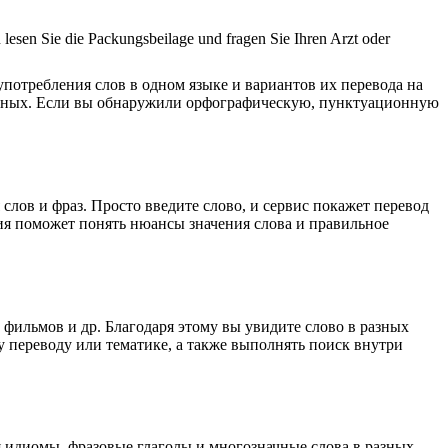
esen Sie die Packungsbeilage und fragen Sie Ihren Arzt oder
употребления слов в одном языке и вариантов их перевода на
анных. Если вы обнаружили орфографическую, пунктуационную
лов и фраз. Просто введите слово, и сервис покажет перевод
ция поможет понять нюансы значения слова и правильное
 фильмов и др. Благодаря этому вы увидите слово в разных
у переводу или тематике, а также выполнять поиск внутри
я идиомы, фразовые глаголы и многозначные слова в разных