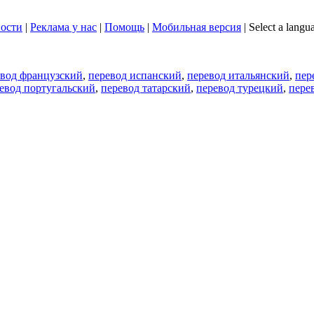
ости
|
Реклама у нас
|
Помощь
|
Мобильная версия
|
Select a langu
евод французский
,
перевод испанский
,
перевод итальянский
,
пер
евод португальский
,
перевод татарский
,
перевод турецкий
,
пере