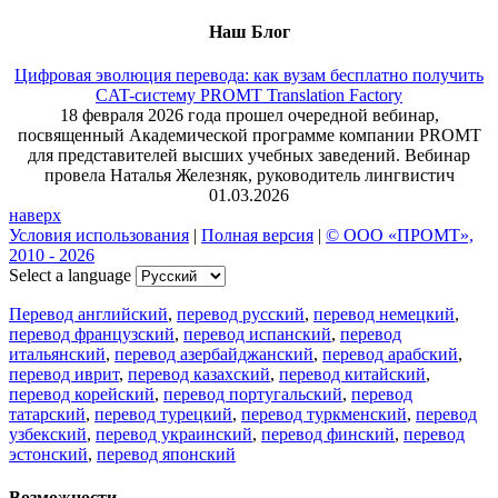
Наш Блог
Цифровая эволюция перевода: как вузам бесплатно получить
CAT-систему PROMT Translation Factory
18 февраля 2026 года прошел очередной вебинар,
посвященный Академической программе компании PROMT
для представителей высших учебных заведений. Вебинар
провела Наталья Железняк, руководитель лингвистич
01.03.2026
наверх
Условия использования
|
Полная версия
|
© ООО «ПРОМТ»,
2010 - 2026
Select a language
Перевод английский
,
перевод русский
,
перевод немецкий
,
перевод французский
,
перевод испанский
,
перевод
итальянский
,
перевод азербайджанский
,
перевод арабский
,
перевод иврит
,
перевод казахский
,
перевод китайский
,
перевод корейский
,
перевод португальский
,
перевод
татарский
,
перевод турецкий
,
перевод туркменский
,
перевод
узбекский
,
перевод украинский
,
перевод финский
,
перевод
эстонский
,
перевод японский
Возможности