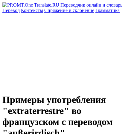
Перевод
Контексты
Спряжение
и склонение
Грамматика
Примеры употребления
"extraterrestre" во
французском с переводом
"außerirdisch"