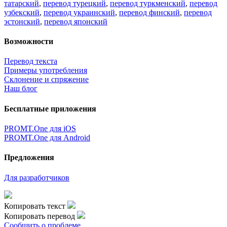
татарский
,
перевод турецкий
,
перевод туркменский
,
перевод
узбекский
,
перевод украинский
,
перевод финский
,
перевод
эстонский
,
перевод японский
Возможности
Перевод текста
Примеры употребления
Склонение и спряжение
Наш блог
Бесплатные приложения
PROMT.One для iOS
PROMT.One для Android
Предложения
Для разработчиков
Копировать текст
Копировать перевод
Сообщить о проблеме