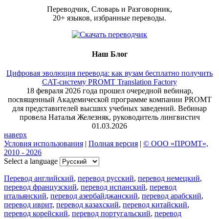
Переводчик, Словарь и Разговорник,
20+ языков, избранные переводы.
Наш Блог
Цифровая эволюция перевода: как вузам бесплатно получить
CAT-систему PROMT Translation Factory
18 февраля 2026 года прошел очередной вебинар,
посвященный Академической программе компании PROMT
для представителей высших учебных заведений. Вебинар
провела Наталья Железняк, руководитель лингвистич
01.03.2026
наверх
Условия использования
|
Полная версия
|
© ООО «ПРОМТ»,
2010 - 2026
Select a language
Перевод английский
,
перевод русский
,
перевод немецкий
,
перевод французский
,
перевод испанский
,
перевод
итальянский
,
перевод азербайджанский
,
перевод арабский
,
перевод иврит
,
перевод казахский
,
перевод китайский
,
перевод корейский
,
перевод португальский
,
перевод