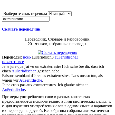
Выберите язык перевода
Скачать переводчик
Переводчик, Словарь и Разговорник,
20+ языков, избранные переводы.
Переводы:
все
6
außerirdisch
3
außerirdische
3
показать все
Je te jure que j'ai vu un
extraterrestre
!
Ich schwöre dir, dass ich
einen
Außerirdischen
gesehen habe!
Faisons semblant d'être des
extraterrestres
.
Lass uns so tun, als
wären wir
Außerirdische
.
Je ne crois pas aux
extraterrestres
.
Ich glaube nicht an
Außerirdische
.
Примеры употребления слов в разных контекстах
предоставляются исключительно в лингвистических целях, т.
е. для изучения употребления слов в одном языке и вариантов
их перевода на другой. Все образцы собраны автоматически