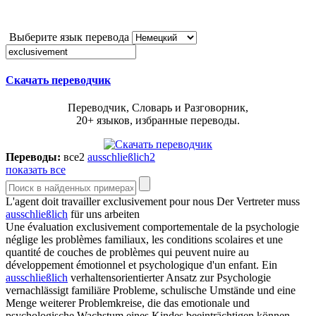
Выберите язык перевода
Скачать переводчик
Переводчик, Словарь и Разговорник,
20+ языков, избранные переводы.
Переводы:
все
2
ausschließlich
2
показать все
L'agent doit travailler
exclusivement
pour nous
Der Vertreter muss
ausschließlich
für uns arbeiten
Une évaluation
exclusivement
comportementale de la psychologie
néglige les problèmes familiaux, les conditions scolaires et une
quantité de couches de problèmes qui peuvent nuire au
développement émotionnel et psychologique d'un enfant.
Ein
ausschließlich
verhaltensorientierter Ansatz zur Psychologie
vernachlässigt familiäre Probleme, schulische Umstände und eine
Menge weiterer Problemkreise, die das emotionale und
psychologische Wachstum eines Kindes beeinträchtigen können.