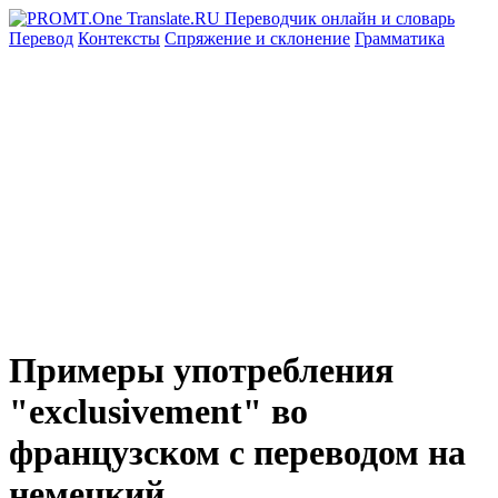
Перевод
Контексты
Спряжение
и склонение
Грамматика
Примеры употребления
"exclusivement" во
французском с переводом на
немецкий