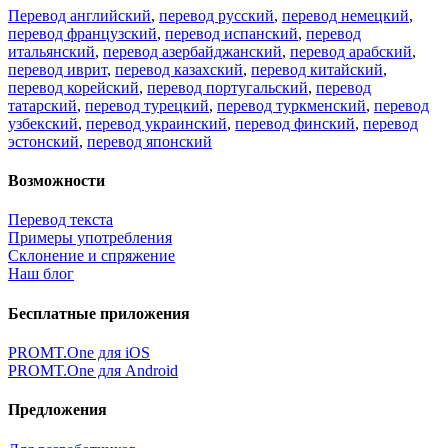
Перевод английский
,
перевод русский
,
перевод немецкий
,
перевод французский
,
перевод испанский
,
перевод
итальянский
,
перевод азербайджанский
,
перевод арабский
,
перевод иврит
,
перевод казахский
,
перевод китайский
,
перевод корейский
,
перевод португальский
,
перевод
татарский
,
перевод турецкий
,
перевод туркменский
,
перевод
узбекский
,
перевод украинский
,
перевод финский
,
перевод
эстонский
,
перевод японский
Возможности
Перевод текста
Примеры употребления
Склонение и спряжение
Наш блог
Бесплатные приложения
PROMT.One для iOS
PROMT.One для Android
Предложения