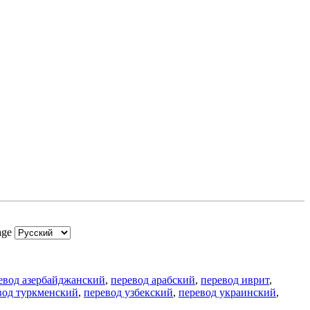
age
евод азербайджанский
,
перевод арабский
,
перевод иврит
,
вод туркменский
,
перевод узбекский
,
перевод украинский
,