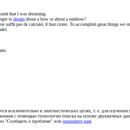
eamt that I was dreaming.
ranger to
dream
about a bow or about a rainbow?
l ne suffit pas de calculer, il faut croire.
To accomplish great things we mu
del.
ire.
ся исключительно в лингвистических целях, т. е. для изучения 
очников с помощью технологии поиска на основе двуязычных д
ию "Сообщить о проблеме" или
напишите нам