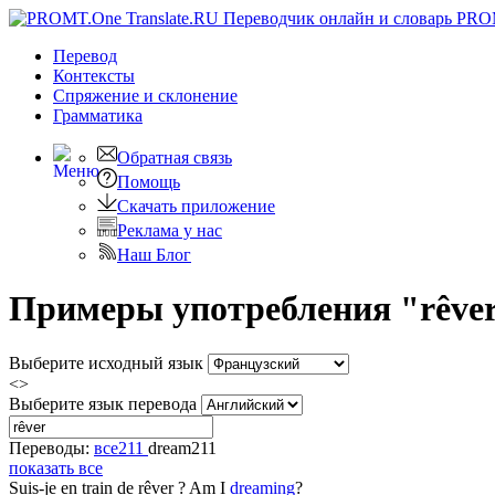
PRO
Перевод
Контексты
Спряжение
и склонение
Грамматика
Обратная связь
Помощь
Скачать приложение
Реклама у нас
Наш Блог
Примеры употребления "rêver
Выберите исходный язык
<>
Выберите язык перевода
Переводы:
все
211
dream
211
показать все
Suis-je en train de
rêver
?
Am I
dreaming
?