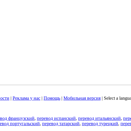
ости
|
Реклама у нас
|
Помощь
|
Мобильная версия
|
Select a langu
евод французский
,
перевод испанский
,
перевод итальянский
,
пер
евод португальский
,
перевод татарский
,
перевод турецкий
,
пере