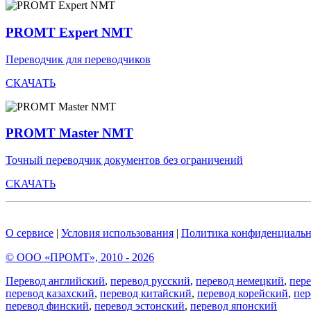
PROMT Expert NMT
Переводчик для переводчиков
СКАЧАТЬ
PROMT Master NMT
Точный переводчик документов без ограничений
СКАЧАТЬ
О сервисе
|
Условия использования
|
Политика конфиденциальн
© ООО «ПРОМТ», 2010 - 2026
Перевод английский
,
перевод русский
,
перевод немецкий
,
пер
перевод казахский
,
перевод китайский
,
перевод корейский
,
пер
перевод финский
,
перевод эстонский
,
перевод японский