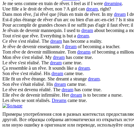
Je me sens comme en train de
rêver
.
I feel as if I were
dreaming
.
Une fille a le droit de
rêver
, non ?
A girl can
dream
, right?
Dans mon rêve, j'ai rêvé que j'étais en train de
rêver
.
In my
dream
I dr
Est-il plus étrange de
rêver
d'un arc ou bien d'un arc-en-ciel ?
Is it st
Pour accomplir de grandes choses il ne suffit pas d'agir il faut
rêver
; i
Je
rêvais
de devenir mannequin.
I used to
dream
about becoming a mo
Tout n'est que
rêve
.
Everything is but a
dream
.
Ce
rêve
s'est réalisé.
The
dream
has become a reality.
Je
rêve
de devenir enseignante.
I
dream
of becoming a teacher.
Tom
rêve
de devenir millionnaire.
Tom
dreams
of becoming a milliona
Mon
rêve
s'est réalisé.
My
dream
has come true.
Le
rêve
s'est réalisé.
The
dream
came true.
Ça ressemble à un
rêve
.
It sounds like a
dream
.
Son
rêve
s'est réalisé.
His
dream
came true.
Elle fit un
rêve
étrange.
She dreamt a strange
dream
.
Son
rêve
s'était réalisé.
His
dream
came true.
Le
rêve
est devenu réalité.
The
dream
has come true.
Elle
rêve
de devenir infirmière.
Her
dream
is to become a nurse.
Les
rêves
se sont réalisés.
Dreams
came true.
Примеры употребления слов в разных контекстах предоставляют
другой. Все образцы собраны автоматически из открытых ист
или иную ошибку в оригинале или переводе, используйте опц