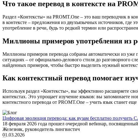
Что такое перевод в контексте на PRO
Раздел «Контексты» на PROMT.One – это ваш переводчик в кон
в контексте – предложения из двухъязычных источников, где э
употребление в речи, будь то редкий термин или распространен
Миллионы примеров употребления из р
Миллионы примеров перевода собраны автоматически из уже пер
ситуациях – от официально-делового стиля до разговорного сл
найденных примеров, чтобы быстро выделить нужный контекс
Как контекстный перевод помогает изу
Используя раздел «Контексты», вы эффективно расширяете свой
контекстах. Это упрощает изучение языков: вы запоминаете но
контекстного перевода от PROMT.One – учить язык станет еще 
Цифровая эволюция перевода: как вузам бесплатно получить C
18 февраля 2026 года прошел очередной вебинар, посвященн
Железняк, руководитель лингвистич
01.03.2026