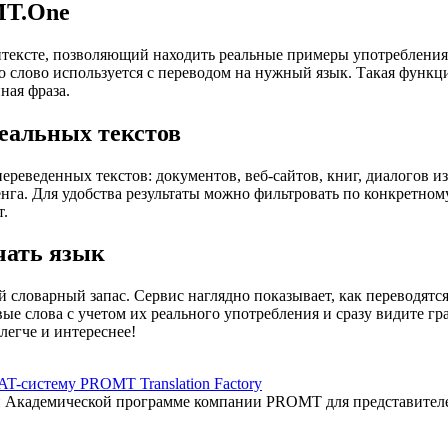
MT.One
тексте, позволяющий находить реальные примеры употребления с
то слово используется с переводом на нужный язык. Такая функ
ная фраза.
еальных текстов
еведенных текстов: документов, веб-сайтов, книг, диалогов из
енга. Для удобства результаты можно фильтровать по конкретном
т.
чать язык
 словарный запас. Сервис наглядно показывает, как переводятс
вые слова с учетом их реального употребления и сразу видите 
легче и интереснее!
AT-систему PROMT Translation Factory
ый Академической программе компании PROMT для представител