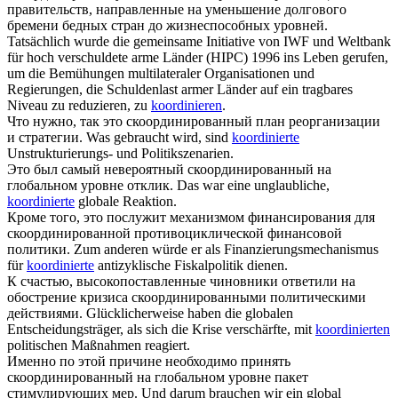
правительств, направленные на уменьшение долгового
бремени бедных стран до жизнеспособных уровней.
Tatsächlich wurde die gemeinsame Initiative von IWF und Weltbank
für hoch verschuldete arme Länder (HIPC) 1996 ins Leben gerufen,
um die Bemühungen multilateraler Organisationen und
Regierungen, die Schuldenlast armer Länder auf ein tragbares
Niveau zu reduzieren, zu
koordinieren
.
Что нужно, так это
скоординированный
план реорганизации
и стратегии.
Was gebraucht wird, sind
koordinierte
Unstrukturierungs- und Politikszenarien.
Это был самый невероятный
скоординированный
на
глобальном уровне отклик.
Das war eine unglaubliche,
koordinierte
globale Reaktion.
Кроме того, это послужит механизмом финансирования для
скоординированной
противоциклической финансовой
политики.
Zum anderen würde er als Finanzierungsmechanismus
für
koordinierte
antizyklische Fiskalpolitik dienen.
К счастью, высокопоставленные чиновники ответили на
обострение кризиса
скоординированными
политическими
действиями.
Glücklicherweise haben die globalen
Entscheidungsträger, als sich die Krise verschärfte, mit
koordinierten
politischen Maßnahmen reagiert.
Именно по этой причине необходимо принять
скоординированный
на глобальном уровне пакет
стимулирующих мер.
Und darum brauchen wir ein global