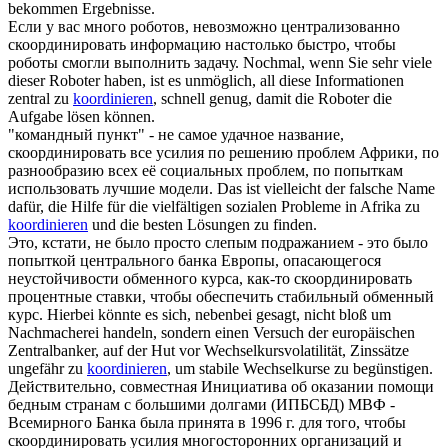
bekommen Ergebnisse.
Если у вас много роботов, невозможно централизованно
скоординировать
информацию настолько быстро, чтобы
роботы смогли выполнить задачу.
Nochmal, wenn Sie sehr viele
dieser Roboter haben, ist es unmöglich, all diese Informationen
zentral zu
koordinieren
, schnell genug, damit die Roboter die
Aufgabe lösen können.
"командный пункт" - не самое удачное название,
скоординировать
все усилия по решению проблем Африки, по
разнообразию всех её социальных проблем, по попыткам
использовать лучшие модели.
Das ist vielleicht der falsche Name
dafür, die Hilfe für die vielfältigen sozialen Probleme in Afrika zu
koordinieren
und die besten Lösungen zu finden.
Это, кстати, не было просто слепым подражанием - это было
попыткой центрального банка Европы, опасающегося
неустойчивости обменного курса, как-то
скоординировать
процентные ставки, чтобы обеспечить стабильный обменный
курс.
Hierbei könnte es sich, nebenbei gesagt, nicht bloß um
Nachmacherei handeln, sondern einen Versuch der europäischen
Zentralbanker, auf der Hut vor Wechselkursvolatilität, Zinssätze
ungefähr zu
koordinieren
, um stabile Wechselkurse zu begünstigen.
Действительно, совместная Инициатива об оказании помощи
бедным странам с большими долгами (ИПБСБД) МВФ -
Всемирного Банка была принята в 1996 г. для того, чтобы
скоординировать
усилия многосторонних организаций и