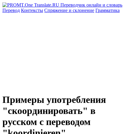
Перевод
Контексты
Спряжение
и склонение
Грамматика
Примеры употребления
"скоординировать" в
русском с переводом
"koordinieren"