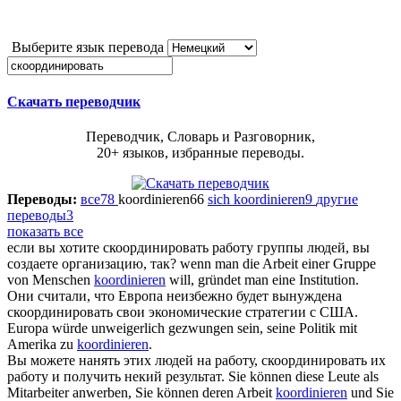
Выберите язык перевода
Скачать переводчик
Переводчик, Словарь и Разговорник,
20+ языков, избранные переводы.
Переводы:
все
78
koordinieren
66
sich koordinieren
9
другие
переводы
3
показать все
если вы хотите
скоординировать
работу группы людей, вы
создаете организацию, так?
wenn man die Arbeit einer Gruppe
von Menschen
koordinieren
will, gründet man eine Institution.
Они считали, что Европа неизбежно будет вынуждена
скоординировать
свои экономические стратегии с США.
Europa würde unweigerlich gezwungen sein, seine Politik mit
Amerika zu
koordinieren
.
Вы можете нанять этих людей на работу,
скоординировать
их
работу и получить некий результат.
Sie können diese Leute als
Mitarbeiter anwerben, Sie können deren Arbeit
koordinieren
und Sie