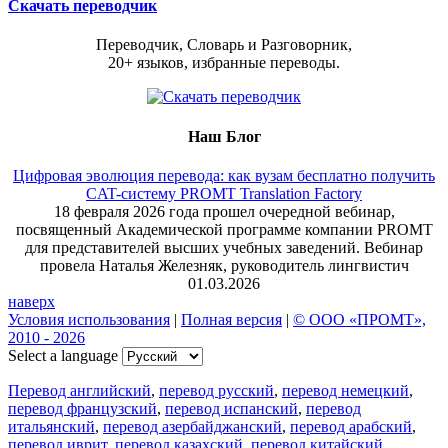
Скачать переводчик
Переводчик, Словарь и Разговорник,
20+ языков, избранные переводы.
Наш Блог
Цифровая эволюция перевода: как вузам бесплатно получить
CAT-систему PROMT Translation Factory
18 февраля 2026 года прошел очередной вебинар,
посвященный Академической программе компании PROMT
для представителей высших учебных заведений. Вебинар
провела Наталья Железняк, руководитель лингвистич
01.03.2026
наверх
Условия использования
|
Полная версия
|
© ООО «ПРОМТ»,
2010 - 2026
Select a language
Перевод английский
,
перевод русский
,
перевод немецкий
,
перевод французский
,
перевод испанский
,
перевод
итальянский
,
перевод азербайджанский
,
перевод арабский
,
перевод иврит
,
перевод казахский
,
перевод китайский
,