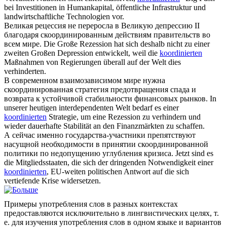
bei Investitionen in Humankapital, öffentliche Infrastruktur und
landwirtschaftliche Technologien vor.
Великая рецессия не переросла в Великую депрессию II
благодаря
скоординированным
действиям правительств во
всем мире.
Die Große Rezession hat sich deshalb nicht zu einer
zweiten Großen Depression entwickelt, weil die
koordinierten
Maßnahmen von Regierungen überall auf der Welt dies
verhinderten.
В современном взаимозависимом мире нужна
скоординированная
стратегия предотвращения спада и
возврата к устойчивой стабильности финансовых рынков.
In
unserer heutigen interdependenten Welt bedarf es einer
koordinierten
Strategie, um eine Rezession zu verhindern und
wieder dauerhafte Stabilität an den Finanzmärkten zu schaffen.
А сейчас именно государства-участники препятствуют
насущной необходимости в принятии
скоординированной
политики по недопущению углубления кризиса.
Jetzt sind es
die Mitgliedsstaaten, die sich der dringenden Notwendigkeit einer
koordinierten
, EU-weiten politischen Antwort auf die sich
vertiefende Krise widersetzen.
Примеры употребления слов в разных контекстах
предоставляются исключительно в лингвистических целях, т.
е. для изучения употребления слов в одном языке и вариантов