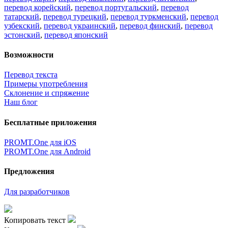
перевод корейский
,
перевод португальский
,
перевод
татарский
,
перевод турецкий
,
перевод туркменский
,
перевод
узбекский
,
перевод украинский
,
перевод финский
,
перевод
эстонский
,
перевод японский
Возможности
Перевод текста
Примеры употребления
Склонение и спряжение
Наш блог
Бесплатные приложения
PROMT.One для iOS
PROMT.One для Android
Предложения
Для разработчиков
Копировать текст