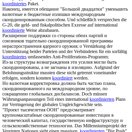
koordiniertes
Paket.
Наконец, имеется обещание "Большой двадцатки" уменьшить
валютные и бюджетные излишки международным
скоординированным
способом.
Und schließlich versprechen die
G-20, die geld- und fiskalpolitischen Exzesse auf international
koordinierte
Weise abzubauen.
Расширение поддержки со стороны обеих партий и
союзников тщательно
скоординированной
программы
нераспространения ядерного оружия;
o Verstärkung der
Unterstützung beider Parteien und der Verbündeten für ein sorfältig
koordiniertes
umfassendes Anti-Proliferations-Programm;
Из-за структуры вознаграждения эти усилия могли быть
скоординированы
, а не загнаны в изоляцию.
Aufgrund der
Belohnungsstruktur mussten diese nicht getrennt voneinander
erfolgen, sondern konnten
koordiniert
werden.
Но валютная корректировка должна быть частью плана,
скоординированного
на международном уровне, по
сокращению глобальных дисбалансов.
Doch müssen
Währungsanpassungen Teil eines international
koordinierten
Plans
zur Verringerung der globalen Ungleichgewichte sein.
"Проект тысячелетия ООН" предусматривает
крупномасштабные
скоординированные
инвестиции в
человеческий капитал, государственную инфраструктуру и
сельскохозяйственные технологии.
Das Millenniumsprojekt der
Vereinten Nationen sieht einen massiven,
koordinierten
"Big Push"