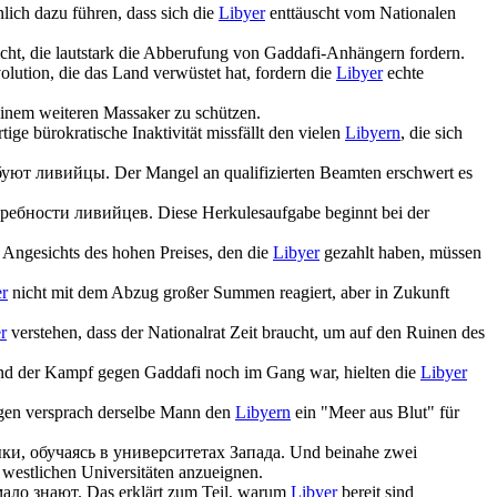
nlich dazu führen, dass sich die
Libyer
enttäuscht vom Nationalen
cht, die lautstark die Abberufung von Gaddafi-Anhängern fordern.
lution, die das Land verwüstet hat, fordern die
Libyer
echte
 einem weiteren Massaker zu schützen.
tige bürokratische Inaktivität missfällt den vielen
Libyern
, die sich
ебуют
ливийцы
.
Der Mangel an qualifizierten Beamten erschwert es
требности
ливийцев
.
Diese Herkulesaufgabe beginnt bei der
Angesichts des hohen Preises, den die
Libyer
gezahlt haben, müssen
r
nicht mit dem Abzug großer Summen reagiert, aber in Zukunft
r
verstehen, dass der Nationalrat Zeit braucht, um auf den Ruinen des
d der Kampf gegen Gaddafi noch im Gang war, hielten die
Libyer
agen versprach derselbe Mann den
Libyern
ein "Meer aus Blut" für
и, обучаясь в университетах Запада.
Und beinahe zwei
 westlichen Universitäten anzueignen.
ало знают.
Das erklärt zum Teil, warum
Libyer
bereit sind