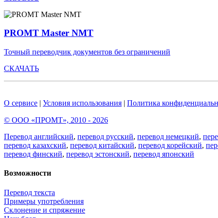
PROMT Master NMT
Точный переводчик документов без ограничений
СКАЧАТЬ
О сервисе
|
Условия использования
|
Политика конфиденциальн
© ООО «ПРОМТ», 2010 - 2026
Перевод английский
,
перевод русский
,
перевод немецкий
,
пер
перевод казахский
,
перевод китайский
,
перевод корейский
,
пер
перевод финский
,
перевод эстонский
,
перевод японский
Возможности
Перевод текста
Примеры употребления
Склонение и спряжение