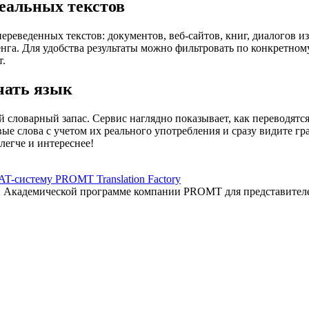
еальных текстов
еведенных текстов: документов, веб-сайтов, книг, диалогов из
енга. Для удобства результаты можно фильтровать по конкретном
т.
чать язык
 словарный запас. Сервис наглядно показывает, как переводятс
вые слова с учетом их реального употребления и сразу видите 
легче и интереснее!
AT-систему PROMT Translation Factory
ый Академической программе компании PROMT для представител