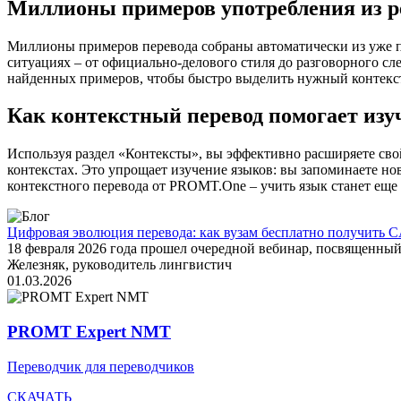
Миллионы примеров употребления из р
Миллионы примеров перевода собраны автоматически из уже пер
ситуациях – от официально-делового стиля до разговорного сл
найденных примеров, чтобы быстро выделить нужный контекс
Как контекстный перевод помогает изу
Используя раздел «Контексты», вы эффективно расширяете свой
контекстах. Это упрощает изучение языков: вы запоминаете но
контекстного перевода от PROMT.One – учить язык станет еще 
Цифровая эволюция перевода: как вузам бесплатно получить C
18 февраля 2026 года прошел очередной вебинар, посвященн
Железняк, руководитель лингвистич
01.03.2026
PROMT Expert NMT
Переводчик для переводчиков
СКАЧАТЬ