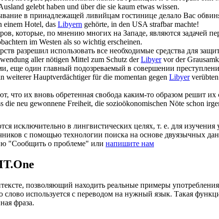
Ausland gelebt haben und über die sie kaum etwas wissen.
бывание в принадлежащей
ливийцам
гостинице делало Вас обви
in einem Hotel, das
Libyern
gehörte, in den USA strafbar machte!
ров, которые, по мнению многих на Западе, являются задачей п
obachtern im Westen als so wichtig erscheinen.
рств разрешил использовать все необходимые средства для защ
nwendung aller nötigen Mittel zum Schutz der
Libyer
vor der Grausamke
ами, еще один главный подозреваемый в совершении преступлен
 ein weiterer Hauptverdächtiger für die momentan gegen
Libyer
verübten 
ют, что их вновь обретенная свобода каким-то образом решит и
dass die neu gewonnene Freiheit, die sozioökonomischen Nöte schon irg
ся исключительно в лингвистических целях, т. е. для изучения 
очников с помощью технологии поиска на основе двуязычных д
ию "Сообщить о проблеме" или
напишите нам
MT.One
тексте, позволяющий находить реальные примеры употребления с
то слово используется с переводом на нужный язык. Такая функ
ная фраза.