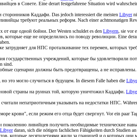
ивийцев
в Совете.
Eine derart festgefahrene Situation wird wahrschei
ки сторонников Каддафи.
Das jedoch interessiert die meisten
Libyer
ni
ливийцы
требуют реальных реформ.
Nach einer achtmonatigen Revo
х от еще одной бойни.
Der Westen schuldet es den
Libyern
, sie vor
ев
, которые еще не определились по поводу революции.
Eine derar
haben.
е затрудняет для НПС проталкивание тех перемен, которых тр
тия государственных учреждений, которые бы удовлетворили по
n sind.
добные сценарии должны быть предотвращены, а не исправлены.
но это могло случиться в будущем.
In diesem Falle haben die
Libye
новой страны на руинах той, которую уничтожил Каддафи.
Libye
считали непатриотичным указывать на недостатки НПС.
Währen
море крови", если режим его отца будет свергнут.
Vor ein paar T
ли поколению
ливийцев
получить необходимые технические навык
Libyer
daran, sich die nötigen fachlichen Fähigkeiten durch Studien an
ов, которые десятилетиями жили за границей и о которых они м