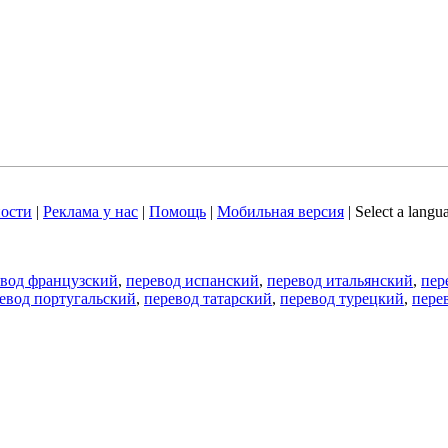
ости
|
Реклама у нас
|
Помощь
|
Мобильная версия
|
Select a langu
евод французский
,
перевод испанский
,
перевод итальянский
,
пер
евод португальский
,
перевод татарский
,
перевод турецкий
,
пере