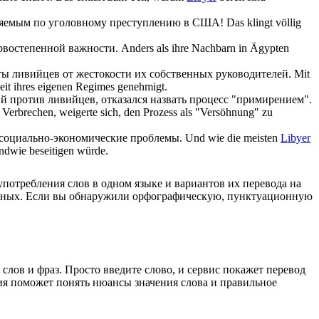
няемым по уголовному преступлению в США!
Das klingt völlig
ервостепенной важности.
Anders als ihre Nachbarn in Ägypten
иты
ливийцев
от жестокости их собственных руководителей.
Mit
it ihres eigenen Regimes genehmigt.
ий против
ливийцев
, отказался назвать процесс "примирением".
Verbrechen, weigerte sich, den Prozess als "Versöhnung" zu
х социально-экономические проблемы.
Und wie die meisten
Libyer
endwie beseitigen würde.
употребления слов в одном языке и вариантов их перевода на
анных. Если вы обнаружили орфографическую, пунктуационную
лов и фраз. Просто введите слово, и сервис покажет перевод
ция поможет понять нюансы значения слова и правильное