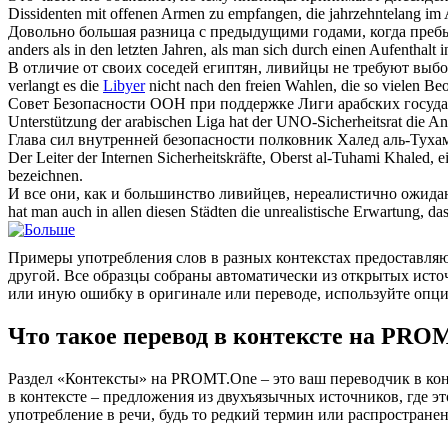
Dissidenten mit offenen Armen zu empfangen, die jahrzehntelang im 
Довольно большая разница с предыдущими годами, когда пре
anders als in den letzten Jahren, als man sich durch einen Aufenthalt 
В отличие от своих соседей египтян,
ливийцы
не требуют выбо
verlangt es die
Libyer
nicht nach den freien Wahlen, die so vielen Be
Совет Безопасности ООН при поддержке Лиги арабских госуда
Unterstützung der arabischen Liga hat der UNO-Sicherheitsrat die A
Глава сил внутренней безопасности полковник Халед аль-Тух
Der Leiter der Internen Sicherheitskräfte, Oberst al-Tuhami Khaled,
bezeichnen.
И все они, как и большинство
ливийцев
, нереалистично ожида
hat man auch in allen diesen Städten die unrealistische Erwartung, 
Примеры употребления слов в разных контекстах предоставляют
другой. Все образцы собраны автоматически из открытых ист
или иную ошибку в оригинале или переводе, используйте опц
Что такое перевод в контексте на PRO
Раздел «Контексты» на PROMT.One – это ваш переводчик в кон
в контексте – предложения из двухъязычных источников, где э
употребление в речи, будь то редкий термин или распространен