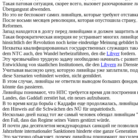
Такая патовая ситуация, скорее всего, вызовет разочарование
л
Übergangsrat abwenden.
Но это не беспокоит самих
ливийцев
, которые требуют отстав
После восьми месяцев революции, которая опустошила страну,
Reformen.
Запад находится в долгу перед
ливийцами
и должен защитить и
Такая бюрократическая инерция не устраивает многих
ливийц
hinsichtlich der Revolution noch keine eindeutige Meinung gebildet 
Нехватка квалифицированных государственных служащих такж
dem NTC auch, den Wandel herbeizuführen, den die
Libyer
fordern.
Эту чрезвычайно трудную задачу необходимо начинать с разви
Entwicklung von staatlichen Institutionen, die den
Libyern
zu Dienste
Учитывая высокую цену, которую
ливийцы
уже заплатили, по
diese Szenarien verhindert werden, nicht gemildert.
В этом случае,
ливийцы
не ответили выводом больших фондов, 
könnte das passieren.
Ливийцы
понимают, что НПС требуется время для построения 
Landes, das Gaddafi zerstört hat, ein neues aufzubauen.
В то время когда борьба с Каддафи еще продолжалась,
ливийцы
den Hinweis auf die Schwächen des NÜ für unpatriotisch.
Несколько дней назад тот же самый человек обещал
ливийцам
"
den Fall, dass das Regime seines Vaters gestürzt würde.
И почти два десятилетия международных санкций не позволи
Jahrzehnte internationaler Sanktionen hinderte eine ganze Generation
Это частично объясняет, почему
ливийцы
принимают диссидент