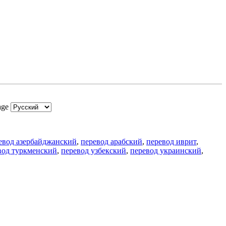
age
евод азербайджанский
,
перевод арабский
,
перевод иврит
,
вод туркменский
,
перевод узбекский
,
перевод украинский
,