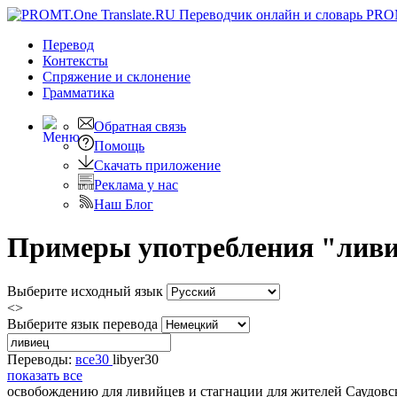
PRO
Перевод
Контексты
Спряжение
и склонение
Грамматика
Обратная связь
Помощь
Скачать приложение
Реклама у нас
Наш Блог
Примеры употребления "ливие
Выберите исходный язык
<>
Выберите язык перевода
Переводы:
все
30
libyer
30
показать все
освобождению для
ливийцев
и стагнации для жителей Саудовс