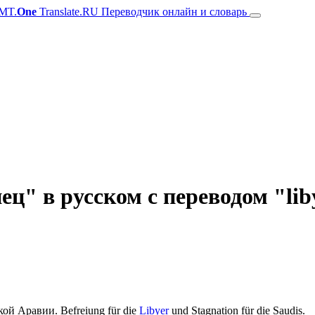
MT.
One
Translate.RU Переводчик онлайн и словарь
ц" в русском с переводом "lib
кой Аравии.
Befreiung für die
Libyer
und Stagnation für die Saudis.