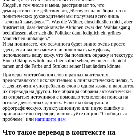
Людей, в том числе и меня, расстраивает то, что
демократические действия воздействуют на выборы, но от
политических руководителей мы получаем всего лишь
"зеленый
камуфляж
"".
Was die Wähler, einschließlich mich, aber
frustriert ist, dass demokratische Aktionen zwar den Wahlausgang
beeinflussen, aber sich die Politiker dann lediglich ein grünes
Mäntelchen umhängen."
И вы понимаете, что осьминога будет видно очень просто
здесь, если вы не сможете использовать
камуфляж
,
использовать вашу кожу, что бы поменять окраску и текстуру.
Einen Oktopus würde man hier sofort sehen, wenn er sich nicht
tarnen und die Farbe und Struktur seiner Haut ändern könnte.
Примеры употребления слов в разных контекстах
предоставляются исключительно в лингвистических целях, т.
е. для изучения употребления слов в одном языке и вариантов
их перевода на другой. Все образцы собраны автоматически
из открытых источников с помощью технологии поиска на
основе двуязычных данных. Если вы обнаружили
орфографическую, пунктуационную или иную ошибку в
оригинале или переводе, используйте опцию "Сообщить о
проблеме" или
напишите нам
Что такое перевод в контексте на