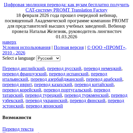
Цифровая эволюция перевода: как вузам бесплатно получить
CAT-систему PROMT Translation Factory
18 февраля 2026 года прошел очередной вебинар,
посвященный Академической программе компании PROMT
для представителей высших учебных заведений. Вебинар
провела Наталья Железняк, руководитель лингвистич
01.03.2026
наверх
Условия использования
|
Полная версия
|
© ООО «ПРОМТ»,
2010 - 2026
Select a language
Перевод английский
,
перевод русский
,
перевод немецкий
,
перевод французский
,
перевод испанский
,
перевод
итальянский
,
перевод азербайджанский
,
перевод арабский
,
перевод иврит
,
перевод казахский
,
перевод китайский
,
перевод корейский
,
перевод португальский
,
перевод
татарский
,
перевод турецкий
,
перевод туркменский
,
перевод
узбекский
,
перевод украинский
,
перевод финский
,
перевод
эстонский
,
перевод японский
Возможности
Перевод текста