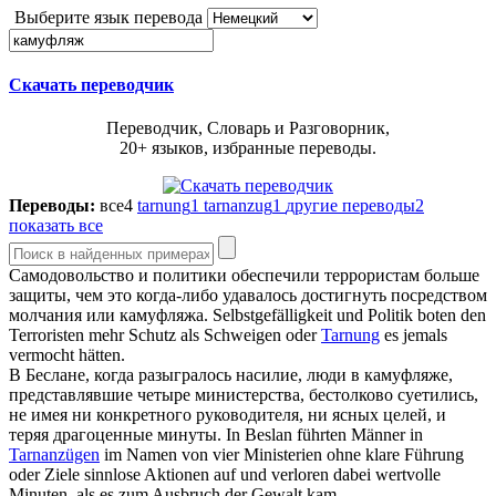
Выберите язык перевода
Скачать переводчик
Переводчик, Словарь и Разговорник,
20+ языков, избранные переводы.
Переводы:
все
4
tarnung
1
tarnanzug
1
другие переводы
2
показать все
Самодовольство и политики обеспечили террористам больше
защиты, чем это когда-либо удавалось достигнуть посредством
молчания или
камуфляжа
.
Selbstgefälligkeit und Politik boten den
Terroristen mehr Schutz als Schweigen oder
Tarnung
es jemals
vermocht hätten.
В Беслане, когда разыгралось насилие, люди в
камуфляже
,
представлявшие четыре министерства, бестолково суетились,
не имея ни конкретного руководителя, ни ясных целей, и
теряя драгоценные минуты.
In Beslan führten Männer in
Tarnanzügen
im Namen von vier Ministerien ohne klare Führung
oder Ziele sinnlose Aktionen auf und verloren dabei wertvolle
Minuten, als es zum Ausbruch der Gewalt kam.