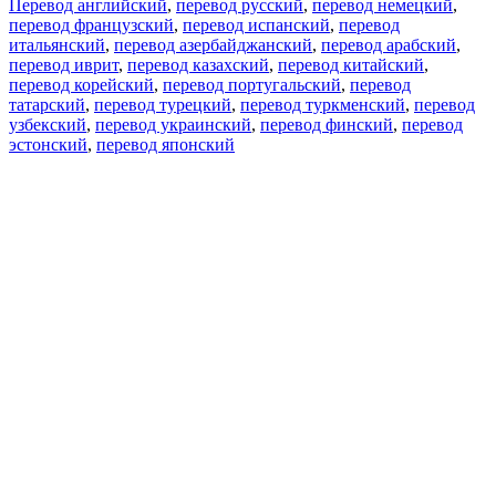
Перевод английский
,
перевод русский
,
перевод немецкий
,
перевод французский
,
перевод испанский
,
перевод
итальянский
,
перевод азербайджанский
,
перевод арабский
,
перевод иврит
,
перевод казахский
,
перевод китайский
,
перевод корейский
,
перевод португальский
,
перевод
татарский
,
перевод турецкий
,
перевод туркменский
,
перевод
узбекский
,
перевод украинский
,
перевод финский
,
перевод
эстонский
,
перевод японский
Возможности
Перевод текста
Примеры употребления
Склонение и спряжение
Наш блог
Бесплатные приложения
PROMT.One для iOS
PROMT.One для Android
Предложения
Для разработчиков