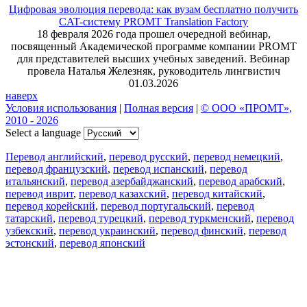
Цифровая эволюция перевода: как вузам бесплатно получить
CAT-систему PROMT Translation Factory
18 февраля 2026 года прошел очередной вебинар,
посвященный Академической программе компании PROMT
для представителей высших учебных заведений. Вебинар
провела Наталья Железняк, руководитель лингвистич
01.03.2026
наверх
Условия использования
|
Полная версия
|
© ООО «ПРОМТ»,
2010 - 2026
Select a language
Перевод английский
,
перевод русский
,
перевод немецкий
,
перевод французский
,
перевод испанский
,
перевод
итальянский
,
перевод азербайджанский
,
перевод арабский
,
перевод иврит
,
перевод казахский
,
перевод китайский
,
перевод корейский
,
перевод португальский
,
перевод
татарский
,
перевод турецкий
,
перевод туркменский
,
перевод
узбекский
,
перевод украинский
,
перевод финский
,
перевод
эстонский
,
перевод японский
Возможности
Перевод текста