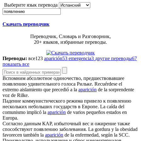
Выберите язык перевода
Скачать переводчик
Переводчик, Словарь и Разговорник,
20+ языков, избранные переводы.
Переводы:
все
123
aparición
53
emergencia
3
другие переводы
67
показать все
Вспомним абсолютное одиночество, предшествовавшее
появлению
удивительного голоса Рильке.
Recuérdese el
extremo aislamiento que precedió a la
aparición
de la sorprendente
voz de Rilke.
Падение коммунистического режима привело к
появлению
нескольких небольших государств в Европе.
La caída del
comunismo implicó la
aparición
de varios pequeños estados en
Europa.
Согласно данным КАР, избыточный вес и ожирение также
способствуют
появлению
заболевания.
La gordura y la obesidad
favorecen también la
aparición
de la enfermedad, según la SCC.
Производство, использование и сброс наноматериалов