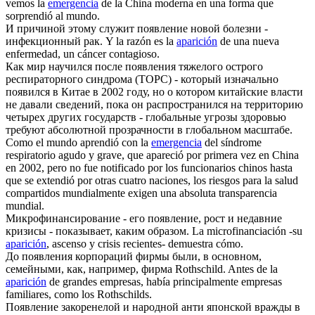
vemos la
emergencia
de la China moderna en una forma que
sorprendió al mundo.
И причиной этому служит
появление
новой болезни -
инфекционный рак.
Y la razón es la
aparición
de una nueva
enfermedad, un cáncer contagioso.
Как мир научился после
появления
тяжелого острого
респираторного синдрома (ТОРС) - который изначально
появился в Китае в 2002 году, но о котором китайские власти
не давали сведений, пока он распространился на территорию
четырех других государств - глобальные угрозы здоровью
требуют абсолютной прозрачности в глобальном масштабе.
Como el mundo aprendió con la
emergencia
del síndrome
respiratorio agudo y grave, que apareció por primera vez en China
en 2002, pero no fue notificado por los funcionarios chinos hasta
que se extendió por otras cuatro naciones, los riesgos para la salud
compartidos mundialmente exigen una absoluta transparencia
mundial.
Микрофинансирование - его
появление
, рост и недавние
кризисы - показывает, каким образом.
La microfinanciación -su
aparición
, ascenso y crisis recientes- demuestra cómo.
До
появления
корпораций фирмы были, в основном,
семейными, как, например, фирма Rothschild.
Antes de la
aparición
de grandes empresas, había principalmente empresas
familiares, como los Rothschilds.
Появление
закоренелой и народной анти японской вражды в