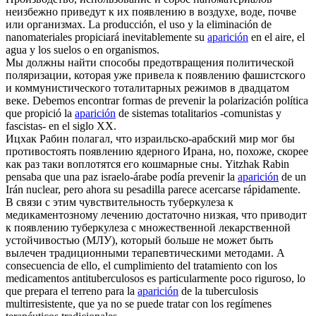
неизбежно приведут к их
появлению
в воздухе, воде, почве
или организмах.
La producción, el uso y la eliminación de
nanomateriales propiciará inevitablemente su
aparición
en el aire, el
agua y los suelos o en organismos.
Мы должны найти способы предотвращения политической
поляризации, которая уже привела к
появлению
фашистского
и коммунистического тоталитарных режимов в двадцатом
веке.
Debemos encontrar formas de prevenir la polarización política
que propició la
aparición
de sistemas totalitarios -comunistas y
fascistas- en el siglo XX.
Ицхак Рабин полагал, что израильско-арабский мир мог бы
противостоять
появлению
ядерного Ирана, но, похоже, скорее
как раз таки воплотятся его кошмарные сны.
Yitzhak Rabin
pensaba que una paz israelo-árabe podía prevenir la
aparición
de un
Irán nuclear, pero ahora su pesadilla parece acercarse rápidamente.
В связи с этим чувствительность туберкулеза к
медикаментозному лечению достаточно низкая, что приводит
к
появлению
туберкулеза с множественной лекарственной
устойчивостью (МЛУ), который больше не может быть
вылечен традиционными терапевтическими методами.
A
consecuencia de ello, el cumplimiento del tratamiento con los
medicamentos antituberculosos es particularmente poco riguroso, lo
que prepara el terreno para la
aparición
de la tuberculosis
multirresistente, que ya no se puede tratar con los regímenes