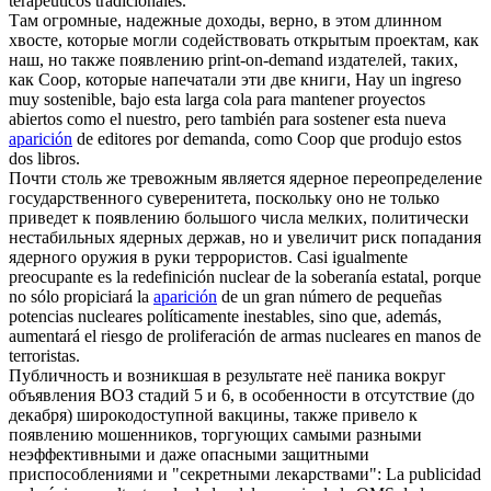
terapéuticos tradicionales.
Там огромные, надежные доходы, верно, в этом длинном
хвосте, которые могли содействовать открытым проектам, как
наш, но также
появлению
print-on-demand издателей, таких,
как Coop, которые напечатали эти две книги,
Hay un ingreso
muy sostenible, bajo esta larga cola para mantener proyectos
abiertos como el nuestro, pero también para sostener esta nueva
aparición
de editores por demanda, como Coop que produjo estos
dos libros.
Почти столь же тревожным является ядерное переопределение
государственного суверенитета, поскольку оно не только
приведет к
появлению
большого числа мелких, политически
нестабильных ядерных держав, но и увеличит риск попадания
ядерного оружия в руки террористов.
Casi igualmente
preocupante es la redefinición nuclear de la soberanía estatal, porque
no sólo propiciará la
aparición
de un gran número de pequeñas
potencias nucleares políticamente inestables, sino que, además,
aumentará el riesgo de proliferación de armas nucleares en manos de
terroristas.
Публичность и возникшая в результате неё паника вокруг
объявления ВОЗ стадий 5 и 6, в особенности в отсутствие (до
декабря) широкодоступной вакцины, также привело к
появлению
мошенников, торгующих самыми разными
неэффективными и даже опасными защитными
приспособлениями и "секретными лекарствами":
La publicidad