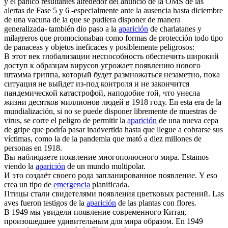
y el pánico resultantes alrededor del anuncio de la OMS de las
alertas de Fase 5 y 6 -especialmente ante la ausencia hasta diciembre
de una vacuna de la que se pudiera disponer de manera
generalizada- también dio paso a la
aparición
de charlatanes y
milagreros que promocionaban como formas de protección todo tipo
de panaceas y objetos ineficaces y posiblemente peligrosos:
В этот век глобализации неспособность обеспечить широкий
доступ к образцам вирусов угрожает
появлению
нового
штамма гриппа, который будет размножаться незаметно, пока
ситуация не выйдет из-под контроля и не закончится
пандемической катастрофой, наподобие той, что унесла
жизни десятков миллионов людей в 1918 году.
En esta era de la
mundialización, si no se puede disponer libremente de muestras de
virus, se corre el peligro de permitir la
aparición
de una nueva cepa
de gripe que podría pasar inadvertida hasta que llegue a cobrarse sus
víctimas, como la de la pandemia que mató a diez millones de
personas en 1918.
Вы наблюдаете
появление
многополюсного мира.
Estamos
viendo la
aparición
de un mundo multipolar.
И это создаёт своего рода запланированное
появление
.
Y eso
crea un tipo de
emergencia
planificada.
Птицы стали свидетелями
появления
цветковых растений.
Las
aves fueron testigos de la
aparición
de las plantas con flores.
В 1949 мы увидели
появление
современного Китая,
произошедшее удивительным для мира образом.
En 1949