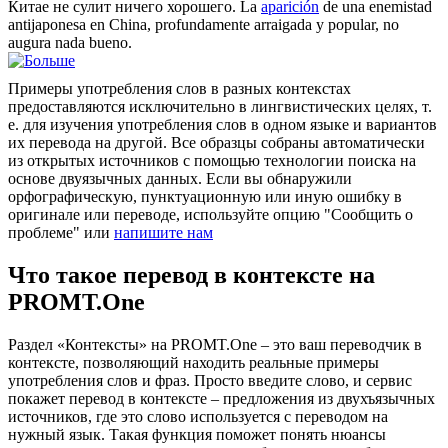
Китае не сулит ничего хорошего.
La
aparición
de una enemistad
antijaponesa en China, profundamente arraigada y popular, no
augura nada bueno.
Примеры употребления слов в разных контекстах
предоставляются исключительно в лингвистических целях, т.
е. для изучения употребления слов в одном языке и вариантов
их перевода на другой. Все образцы собраны автоматически
из открытых источников с помощью технологии поиска на
основе двуязычных данных. Если вы обнаружили
орфографическую, пунктуационную или иную ошибку в
оригинале или переводе, используйте опцию "Сообщить о
проблеме" или
напишите нам
Что такое перевод в контексте на
PROMT.One
Раздел «Контексты» на PROMT.One – это ваш переводчик в
контексте, позволяющий находить реальные примеры
употребления слов и фраз. Просто введите слово, и сервис
покажет перевод в контексте – предложения из двухъязычных
источников, где это слово используется с переводом на
нужный язык. Такая функция поможет понять нюансы