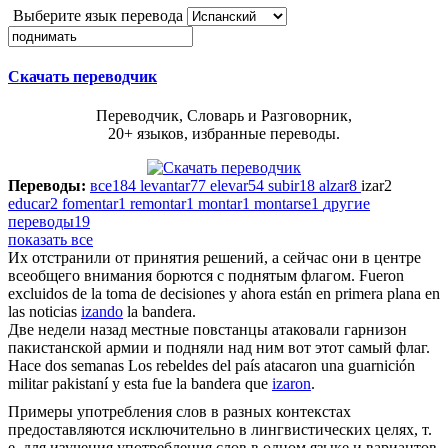
Выберите язык перевода
Скачать переводчик
Переводчик, Словарь и Разговорник,
20+ языков, избранные переводы.
Переводы:
все
184
levantar
77
elevar
54
subir
18
alzar
8
izar
2
educar
2
fomentar
1
remontar
1
montar
1
montarse
1
другие
переводы
19
показать все
Их отстранили от принятия решений, а сейчас они в центре
всеобщего внимания борются с
поднятым
флагом.
Fueron
excluidos de la toma de decisiones y ahora están en primera plana en
las noticias
izando
la bandera.
Две недели назад местные повстанцы атаковали гарнизон
пакистанской армии и
подняли
над ним вот этот самый флаг.
Hace dos semanas Los rebeldes del país atacaron una guarnición
militar pakistaní y esta fue la bandera que
izaron
.
Примеры употребления слов в разных контекстах
предоставляются исключительно в лингвистических целях, т.
е. для изучения употребления слов в одном языке и вариантов