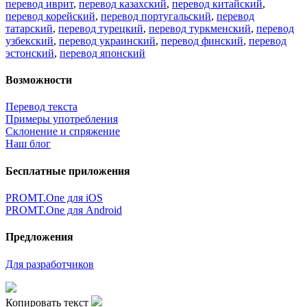
перевод иврит
,
перевод казахский
,
перевод китайский
,
перевод корейский
,
перевод португальский
,
перевод
татарский
,
перевод турецкий
,
перевод туркменский
,
перевод
узбекский
,
перевод украинский
,
перевод финский
,
перевод
эстонский
,
перевод японский
Возможности
Перевод текста
Примеры употребления
Склонение и спряжение
Наш блог
Бесплатные приложения
PROMT.One для iOS
PROMT.One для Android
Предложения
Для разработчиков
Копировать текст