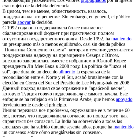
подобающим уважением.
Los valores
propugnados
por la Iglesia
eran objeto de la debida deferencia.
В целом, тем не менее, общественность, казалось,
поддерживала
это решение.
Sin embargo, en general, el público
parecía
apoyar
la decisión.
С 1992 года она
поддерживала
более или менее
сбалансированный бюджет при практически полном
отсутствии государственного долга.
Desde 1992, ha
mantenido
un presupuesto más o menos equilibrado, casi sin deuda pública.
"Политика Солнечного света", которая в течение десятилетия
поддерживала
надежду на примирение Севера с Югом,
внезапно завершилась вместе с избранием в Южной Корее
президента Ли Мен Бака в 2008 году.
La política de "luzca el
sol", que durante un decenio
alimentó
la esperanza de la
reconciliación entre el Norte y el Sur, acabó brutalmente con la
elección en Corea del Sur del Presidente Lee Myung-bak en 2008.
Данный подход нашел свое отражение в "арабской весне",
которую Турция горячо
поддерживала
с самого начала.
Este
enfoque se ha reflejado en la Primavera Árabe, que hemos
apoyado
fervientemente desde el principio.
Индия пережила все проблемы, окружавшие ее в течение 60
лет, потому что
поддерживала
согласие по поводу того, как
справиться без согласия.
La India ha sobrevivido a todas las
amenazas que ha sufrido durante sesenta años, porque ha
mantenido
un consenso sobre cómo arreglárselas sin consenso.