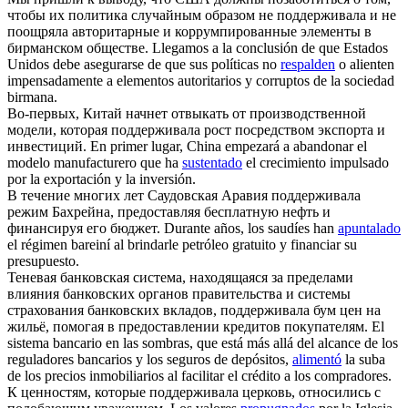
чтобы их политика случайным образом не
поддерживала
и не
поощряла авторитарные и коррумпированные элементы в
бирманском обществе.
Llegamos a la conclusión de que Estados
Unidos debe asegurarse de que sus políticas no
respalden
o alienten
impensadamente a elementos autoritarios y corruptos de la sociedad
birmana.
Во-первых, Китай начнет отвыкать от производственной
модели, которая
поддерживала
рост посредством экспорта и
инвестиций.
En primer lugar, China empezará a abandonar el
modelo manufacturero que ha
sustentado
el crecimiento impulsado
por la exportación y la inversión.
В течение многих лет Саудовская Аравия
поддерживала
режим Бахрейна, предоставляя бесплатную нефть и
финансируя его бюджет.
Durante años, los saudíes han
apuntalado
el régimen bareiní al brindarle petróleo gratuito y financiar su
presupuesto.
Теневая банковская система, находящаяся за пределами
влияния банковских органов правительства и системы
страхования банковских вкладов,
поддерживала
бум цен на
жильё, помогая в предоставлении кредитов покупателям.
El
sistema bancario en las sombras, que está más allá del alcance de los
reguladores bancarios y los seguros de depósitos,
alimentó
la suba
de los precios inmobiliarios al facilitar el crédito a los compradores.
К ценностям, которые
поддерживала
церковь, относились с