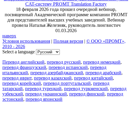
CAT-систему PROMT Translation Factory
18 февраля 2026 года прошел очередной вебинар,
посвященный Академической программе компании PROMT
для представителей высших учебных заведений. Вебинар
провела Наталья Железняк, руководитель лингвистич
01.03.2026
наверх
Условия использования
|
Полная версия
|
© ООО «ПРОМТ»,
2010 - 2026
Select a language
Перевод английский
,
перевод русский
,
перевод немецкий
,
перевод французский
,
перевод испанский
,
перевод
итальянский
,
перевод азербайджанский
,
перевод арабский
,
перевод иврит
,
перевод казахский
,
перевод китайский
,
перевод корейский
,
перевод португальский
,
перевод
татарский
,
перевод турецкий
,
перевод туркменский
,
перевод
узбекский
,
перевод украинский
,
перевод финский
,
перевод
эстонский
,
перевод японский
Возможности
Перевод текста
Примеры употребления