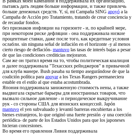
В рамках моей кампании я
поддерживала
их организацию,
пытаясь дать людям больше информации, и также привлечь
больше денежных средств.
Y, sí, mi Campaña SING
apoyó
a la
Campaña de Acción pro Tratamiento, tratando de crear conciencia y
de recaudar fondos.
без признаков инфляции на горизонте - и, по крайней мере,
при некотором риске дефляции - она
поддерживала
низкие
процентные ставки, даже после того, как кредитные условия
ослабли.
sin ninguna señal de inflación en el horizonte -y al menos
cierto riesgo de deflación-
mantuvo
las tasas de interés bajas a pesar
de que las condiciones crediticias mejoraron.
Сам же он тратил время на то, чтобы политическая коалиция
и далее
поддерживала
"Техасских рейнджеров" в привычной
для клуба манере.
Bush pasaba su tiempo asegurándose de que la
coalición política para
apoyar
a los Texas Rangers permaneciera
estable en el estilo al que estaba acostumbrada.
Япония
поддерживала
заниженную стоимость иены, а также
выдвигала скрытые барьеры для иностранных товаров, что
вызвало сильное давление - и периодическое выкручивание
рук - со стороны США для японских концессий.
Japón
mantuvo
el yen subvaluado y levantó barreras encubiertas a los
bienes extranjeros, lo que originó una fuerte presión -y una coerción
periódica- de parte de los Estados Unidos para que los japoneses
hicieran concesiones.
Во время его правления Ливия
поддерживала