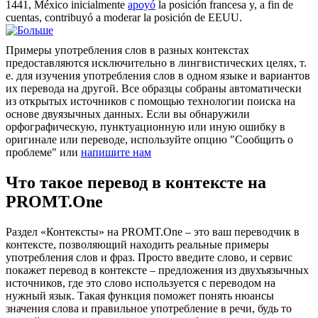
1441, México inicialmente
apoyó
la posición francesa y, a fin de
cuentas, contribuyó a moderar la posición de EEUU.
Примеры употребления слов в разных контекстах
предоставляются исключительно в лингвистических целях, т.
е. для изучения употребления слов в одном языке и вариантов
их перевода на другой. Все образцы собраны автоматически
из открытых источников с помощью технологии поиска на
основе двуязычных данных. Если вы обнаружили
орфографическую, пунктуационную или иную ошибку в
оригинале или переводе, используйте опцию "Сообщить о
проблеме" или
напишите нам
Что такое перевод в контексте на
PROMT.One
Раздел «Контексты» на PROMT.One – это ваш переводчик в
контексте, позволяющий находить реальные примеры
употребления слов и фраз. Просто введите слово, и сервис
покажет перевод в контексте – предложения из двухъязычных
источников, где это слово используется с переводом на
нужный язык. Такая функция поможет понять нюансы
значения слова и правильное употребление в речи, будь то