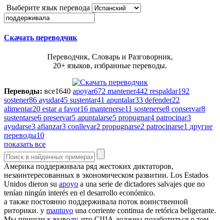
Выберите язык перевода
Скачать переводчик
Переводчик, Словарь и Разговорник,
20+ языков, избранные переводы.
Переводы:
все
1640
apoyar
672
mantener
442
respaldar
192
sostener
86
ayudar
45
sustentar
41
apuntalar
33
defender
22
alimentar
20
estar a favor
16
mantenerse
11
sostenerse
8
conservar
8
sustentarse
6
preservar
5
apuntalarse
5
propugnar
4
patrocinar
3
ayudarse
3
afianzar
3
conllevar
2
propugnarse
2
patrocinarse
1
другие
переводы
10
показать все
Америка
поддерживала
ряд жестоких диктаторов,
незаинтересованных в экономическом развитии.
Los Estados
Unidos dieron su
apoyo
a una serie de dictadores salvajes que no
tenían ningún interés en el desarrollo económico.
а также постоянно
поддерживала
поток воинственной
риторики.
y
mantuvo
una corriente continua de retórica beligerante.
Мы пришли к выводу, что США должны позаботиться о том,