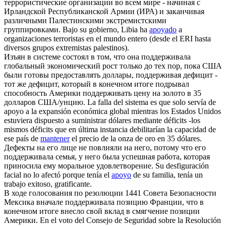
террористические организации во всем мире - начиная с
Ирландской Республиканской Армии (ИРА) и заканчивая
различными Палестинскими экстремистскими
группировками.
Bajo su gobierno, Libia ha
apoyado
a
organizaciones terroristas en el mundo entero (desde el ERI hasta
diversos grupos extremistas palestinos).
Изъян в системе состоял в том, что она
поддерживала
глобальный экономический рост только до тех пор, пока США
были готовы предоставлять доллары, поддерживая дефицит -
тот же дефицит, который в конечном итоге подрывал
способность Америки поддерживать цену на золото в 35
долларов США/унцию.
La falla del sistema es que solo servía de
apoyo a la expansión económica global mientras los Estados Unidos
estuviera dispuesto a suministrar dólares mediante déficits -los
mismos déficits que en última instancia debilitarían la capacidad de
ese país de
mantener
el precio de la onza de oro en 35 dólares.
Дефекты на его лице не повлияли на него, потому что его
поддерживала
семья, у него была успешная работа, которая
приносила ему моральное удовлетворение.
Su desfiguración
facial no lo afectó porque tenía el
apoyo
de su familia, tenía un
trabajo exitoso, gratificante.
В ходе голосования по резолюции 1441 Совета Безопасности
Мексика вначале
поддерживала
позицию Франции, что в
конечном итоге внесло свой вклад в смягчение позиции
Америки.
En el voto del Consejo de Seguridad sobre la Resolución