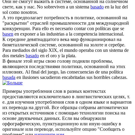
Они не смогут выжить в системе,
основанной
на солнечном
свете, как у нас.
No sobreviven a un sistema
basado
en la luz del
sol como nosotros.
А это предполагает потребность в политике,
основанной
на
"раскрытии" отраслей промышленности для международной
конкуренции.
Para ello es necesario contar con políticas que se
basen
en exponer a las industrias a la competencia internacional.
К середине девятнадцатого века мир функционировал на
биметаллической системе,
основанной
на золоте и серебре.
Para mediados del siglo XIX, el mundo operaba con un sistema de
dos metales
basado
en el oro y la plata.
В финале этой игры свою голову подняли проблемы,
являющиеся последствиями политики,
основанной
на этих
иллюзиях.
Al final del juego, las consecuencias de una política
basada
en ilusiones sacudieron encabritadas sus horribles cabezas.
Примеры употребления слов в разных контекстах
предоставляются исключительно в лингвистических целях, т.
е. для изучения употребления слов в одном языке и вариантов
их перевода на другой. Все образцы собраны автоматически
из открытых источников с помощью технологии поиска на
основе двуязычных данных. Если вы обнаружили
орфографическую, пунктуационную или иную ошибку в
оригинале или переводе, используйте опцию "Сообщить о
проблеме" или
напишите нам