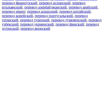
перевод французский
,
перевод испанский
,
перевод
итальянский
,
перевод азербайджанский
,
перевод арабский
,
перевод иврит
,
перевод казахский
,
перевод китайский
,
перевод корейский
,
перевод португальский
,
перевод
татарский
,
перевод турецкий
,
перевод туркменский
,
перевод
узбекский
,
перевод украинский
,
перевод финский
,
перевод
эстонский
,
перевод японский
Возможности
Перевод текста
Примеры употребления
Склонение и спряжение
Наш блог
Бесплатные приложения
PROMT.One для iOS
PROMT.One для Android
Предложения
Для разработчиков