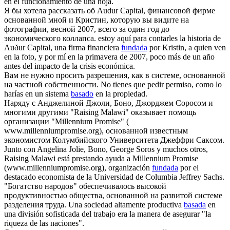
en el funcionamiento de una hoja.
Я бы хотела рассказать об Audur Capital, финансовой фирме
основанной
мной и Кристин, которую вы видите на
фотографии, весной 2007, всего за один год до
экономического коллапса.
estoy aquí para contarles la historia de
Auður Capital, una firma financiera
fundada
por Kristin, a quien ven
en la foto, y por mí en la primavera de 2007, poco más de un año
antes del impacto de la crisis económica.
Вам не нужно просить разрешения, как в системе,
основанной
на частной собственности.
No tienes que pedir permiso, como lo
harías en un sistema
basado
en la propiedad.
Наряду с Анджелиной Джоли, Боно, Джорджем Соросом и
многими другими "Raising Malawi" оказывает помощь
организации "Millennium Promise" (
www.millenniumpromise.org),
основанной
известным
экономистом Колумбийского Университета Джеффри Саксом.
Junto con Angelina Jolie, Bono, George Soros y muchos otros,
Raising Malawi está prestando ayuda a Millennium Promise
(www.millenniumpromise.org), organización
fundada
por el
destacado economista de la Universidad de Columbia Jeffrey Sachs.
"Богатство народов" обеспечивалось высокой
продуктивностью общества,
основанной
на развитой системе
разделения труда.
Una sociedad altamente productiva
basada
en
una división sofisticada del trabajo era la manera de asegurar "la
riqueza de las naciones".