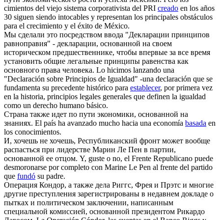
cimientos del viejo sistema corporativista del PRI
creado
en los años
30 siguen siendo intocables y representan los principales obstáculos
para el crecimiento y el éxito de México.
Мы сделали это посредством ввода "Декларации принципов
равноправия" - декларации,
основанной
на своем
историческом предшественнике, чтобы впервые за все время
установить общие легальные принципы равенства как
основного права человека.
Lo hicimos lanzando una
"Declaración sobre Principios de Igualdad" -una declaración que se
fundamenta su precedente histórico para
establecer
, por primera vez
en la historia, principios legales generales que definen la igualdad
como un derecho humano básico.
Страна также идет по пути экономики,
основанной
на
знаниях.
El país ha avanzado mucho hacia una economía
basada
en
los conocimientos.
И, хочешь не хочешь, Республиканский фронт может вообще
распасться при лидерстве Марин Ле Пен в партии,
основанной
ее отцом.
Y, guste o no, el Frente Republicano puede
desmoronarse por completo con Marine Le Pen al frente del partido
que
fundó
su padre.
Операция Кондор, а также дела Риггс, Фрея и Прэтс и многие
другие преступления зарегистрированы в недавнем докладе о
пытках и политическом заключении, написанным
специальной комиссией,
основанной
президентом Рикардо