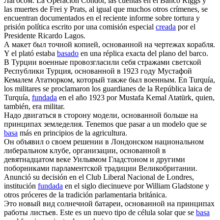
Лагосом.
La Operación Cóndor, las cuentas en el Banco Riggs y
las muertes de Frei y Prats, al igual que muchos otros crímenes, se
encuentran documentados en el reciente informe sobre tortura y
prisión política escrito por una comisión especial
creada
por el
Presidente Ricardo Lagos.
А макет был точной копией,
основанной
на чертежах корабля.
Y el plató estaba
basado
en una réplica exacta del plano del barco.
В Турции военные провозгласили себя стражами светской
Республики Турция,
основанной
в 1923 году Мустафой
Кемалем Ататюрком, который также был военным.
En Turquía,
los militares se proclamaron los guardianes de la República laica de
Turquía,
fundada
en el año 1923 por Mustafa Kemal Atatürk, quien,
también, era militar.
Надо двигаться в сторону модели,
основанной
больше на
принципах земледелия.
Tenemos que pasar a un modelo que se
basa
más en principios de la agricultura.
Он объявил о своем решении в Лондонском национальном
либеральном клубе, организации,
основанной
в
девятнадцатом веке Уильямом Гладстоном и другими
поборниками парламентской традиции Великобритании.
Anunció su decisión en el Club Liberal Nacional de Londres,
institución
fundada
en el siglo diecinueve por William Gladstone y
otros próceres de la tradición parlamentaria británica.
Это новый вид солнечной батареи,
основанной
на принципах
работы листьев.
Este es un nuevo tipo de célula solar que se
basa