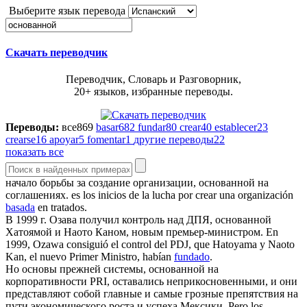
Выберите язык перевода
Скачать переводчик
Переводчик, Словарь и Разговорник,
20+ языков, избранные переводы.
Переводы:
все
869
basar
682
fundar
80
crear
40
establecer
23
crearse
16
apoyar
5
fomentar
1
другие переводы
22
показать все
начало борьбы за создание организации,
основанной
на
соглашениях.
es los inicios de la lucha por crear una organización
basada
en tratados.
В 1999 г. Озава получил контроль над ДПЯ,
основанной
Хатоямой и Наото Каном, новым премьер-министром.
En
1999, Ozawa consiguió el control del PDJ, que Hatoyama y Naoto
Kan, el nuevo Primer Ministro, habían
fundado
.
Но основы прежней системы,
основанной
на
корпоративности PRI, оставались неприкосновенными, и они
представляют собой главные и самые грозные препятствия на
пути экономического роста и успеха Мексики.
Pero los