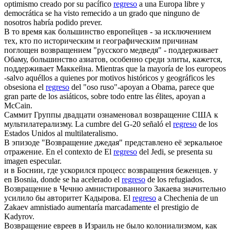
optimismo creado por su pacífico
regreso
a una Europa libre y
democrática se ha visto remecido a un grado que ninguno de
nosotros habría podido prever.
В то время как большинство европейцев - за исключением
тех, кто по историческим и географическим причинам
поглощен
возвращением
"русского медведя" - поддерживает
Обаму, большинство азиатов, особенно среди элиты, кажется,
поддерживает Маккейна.
Mientras que la mayoría de los europeos
-salvo aquéllos a quienes por motivos históricos y geográficos les
obsesiona el
regreso
del "oso ruso"-apoyan a Obama, parece que
gran parte de los asiáticos, sobre todo entre las élites, apoyan a
McCain.
Саммит Группы двадцати ознаменовал
возвращение
США к
мультилатерализму.
La cumbre del G-20 señaló el
regreso
de los
Estados Unidos al multilateralismo.
В эпизоде "
Возвращение
джедая" представлено её зеркальное
отражение.
En el contexto de El
regreso
del Jedi, se presenta su
imagen especular.
и в Боснии, где ускорился процесс
возвращения
беженцев.
y
en Bosnia, donde se ha acelerado el
regreso
de los refugiados.
Возвращение
в Чечню амнистированного Закаева значительно
усилило бы авторитет Кадырова.
El
regreso
a Chechenia de un
Zakaev amnistiado aumentaría marcadamente el prestigio de
Kadyrov.
Возвращение
евреев в Израиль не было колониализмом, как