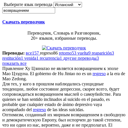
Выберите язык перевода
Скачать переводчик
Переводчик, Словарь и Разговорник,
20+ языков, избранные переводы.
Переводы:
все
157
regreso
86
retorno
53
vuelta
9
reaparición
3
restitución
1
venida
1
recurrencia
1
другие переводы
3
показать все
Правление Ху Цзиньтао не является
возвращением
к эпохе
Мао Цзэдуна.
El gobierno de Hu Jintao no es un
regreso
a la era de
Mao Zedong.
Для тех, у кого в прошлом наблюдались суицидные
тенденции, любое состояние депрессии, скорее всего, будет
сопровождаться
возвращением
мыслей о самоубийстве.
Para
quienes se han sentido inclinados al suicido en el pasado, es
probable que cualquier estado de ánimo depresivo vaya
acompañado del
regreso
de las ideas suicidas.
Оптимизм, созданный их мирным
возвращением
в свободную
и демократическую Европу, был испорчен до такой степени,
что ни один из нас, вероятно, даже и не предполагал.
El