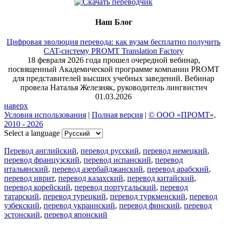
Наш Блог
Цифровая эволюция перевода: как вузам бесплатно получить
CAT-систему PROMT Translation Factory
18 февраля 2026 года прошел очередной вебинар,
посвященный Академической программе компании PROMT
для представителей высших учебных заведений. Вебинар
провела Наталья Железняк, руководитель лингвистич
01.03.2026
наверх
Условия использования
|
Полная версия
|
© ООО «ПРОМТ»,
2010 - 2026
Select a language
Перевод английский
,
перевод русский
,
перевод немецкий
,
перевод французский
,
перевод испанский
,
перевод
итальянский
,
перевод азербайджанский
,
перевод арабский
,
перевод иврит
,
перевод казахский
,
перевод китайский
,
перевод корейский
,
перевод португальский
,
перевод
татарский
,
перевод турецкий
,
перевод туркменский
,
перевод
узбекский
,
перевод украинский
,
перевод финский
,
перевод
эстонский
,
перевод японский