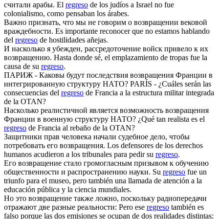
считали арабы.
El
regreso
de los judíos a Israel no fue
colonialismo, como pensaban los árabes.
Важно признать, что мы не говорим о
возвращении
вековой
враждебности.
Es importante reconocer que no estamos hablando
del
regreso
de hostilidades añejas.
И насколько я убежден, рассредоточение войск привело к их
возвращению
.
Hasta donde sé, el emplazamiento de tropas fue la
causa de su
regreso
.
ПАРИЖ - Каковы будут последствия
возвращения
Франции в
интегрированную структуру НАТО?
PARÍS - ¿Cuáles serán las
consecuencias del
regreso
de Francia a la estructura militar integrada
de la OTAN?
Насколько реалистичной является возможность
возвращения
Франции в военную структуру НАТО?
¿Qué tan realista es el
regreso
de Francia al rebaño de la OTAN?
Защитники прав человека начали судебное дело, чтобы
потребовать его
возвращения
.
Los defensores de los derechos
humanos acudieron a los tribunales para pedir su
regreso
.
Его
возвращение
стало громогласным призывом к обучению
общественности и распространению науки.
Su
regreso
fue un
triunfo para el museo, pero también una llamada de atención a la
educación pública y la ciencia mundiales.
Но это
возвращение
также ложно, поскольку радиопередачи
отражают две разные реальности:
Pero ese
regreso
también es
falso porque las dos emisiones se ocupan de dos realidades distintas: