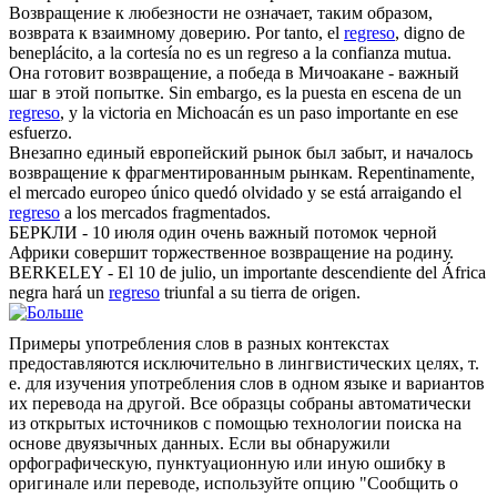
Возвращение
к любезности не означает, таким образом,
возврата к взаимному доверию.
Por tanto, el
regreso
, digno de
beneplácito, a la cortesía no es un regreso a la confianza mutua.
Она готовит
возвращение
, а победа в Мичоакане - важный
шаг в этой попытке.
Sin embargo, es la puesta en escena de un
regreso
, y la victoria en Michoacán es un paso importante en ese
esfuerzo.
Внезапно единый европейский рынок был забыт, и началось
возвращение
к фрагментированным рынкам.
Repentinamente,
el mercado europeo único quedó olvidado y se está arraigando el
regreso
a los mercados fragmentados.
БЕРКЛИ - 10 июля один очень важный потомок черной
Африки совершит торжественное
возвращение
на родину.
BERKELEY - El 10 de julio, un importante descendiente del África
negra hará un
regreso
triunfal a su tierra de origen.
Примеры употребления слов в разных контекстах
предоставляются исключительно в лингвистических целях, т.
е. для изучения употребления слов в одном языке и вариантов
их перевода на другой. Все образцы собраны автоматически
из открытых источников с помощью технологии поиска на
основе двуязычных данных. Если вы обнаружили
орфографическую, пунктуационную или иную ошибку в
оригинале или переводе, используйте опцию "Сообщить о