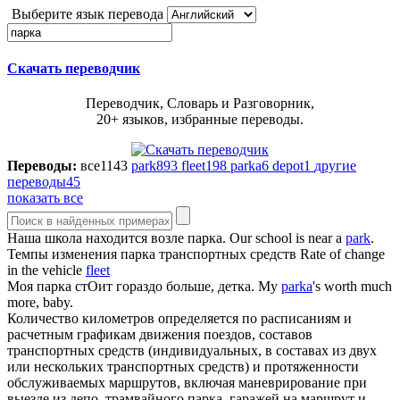
Выберите язык перевода
Скачать переводчик
Переводчик, Словарь и Разговорник,
20+ языков, избранные переводы.
Переводы:
все
1143
park
893
fleet
198
parka
6
depot
1
другие
переводы
45
показать все
Наша школа находится возле
парка
.
Our school is near a
park
.
Темпы изменения
парка
транспортных средств
Rate of change
in the vehicle
fleet
Моя
парка
стОит гораздо больше, детка.
My
parka
's worth much
more, baby.
Количество километров определяется по расписаниям и
расчетным графикам движения поездов, составов
транспортных средств (индивидуальных, в составах из двух
или нескольких транспортных средств) и протяженности
обслуживаемых маршрутов, включая маневрирование при
выезде из депо, трамвайного
парка
, гаражей на маршрут и