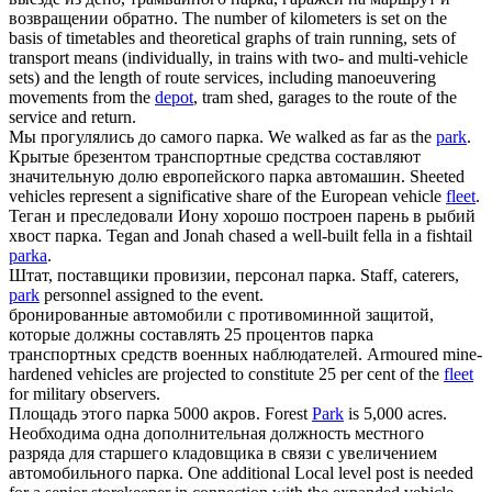
возвращении обратно.
The number of kilometers is set on the
basis of timetables and theoretical graphs of train running, sets of
transport means (individually, in trains with two- and multi-vehicle
sets) and the length of route services, including manoeuvering
movements from the
depot
, tram shed, garages to the route of the
service and return.
Мы прогулялись до самого
парка
.
We walked as far as the
park
.
Крытые брезентом транспортные средства составляют
значительную долю европейского
парка
автомашин.
Sheeted
vehicles represent a significative share of the European vehicle
fleet
.
Теган и преследовали Иону хорошо построен парень в рыбий
хвост
парка
.
Tegan and Jonah chased a well-built fella in a fishtail
parka
.
Штат, поставщики провизии, персонал
парка
.
Staff, caterers,
park
personnel assigned to the event.
бронированные автомобили с противоминной защитой,
которые должны составлять 25 процентов
парка
транспортных средств военных наблюдателей.
Armoured mine-
hardened vehicles are projected to constitute 25 per cent of the
fleet
for military observers.
Площадь этого
парка
5000 акров.
Forest
Park
is 5,000 acres.
Необходима одна дополнительная должность местного
разряда для старшего кладовщика в связи с увеличением
автомобильного
парка
.
One additional Local level post is needed