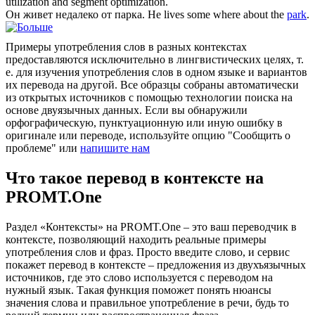
utilization and segment optimization.
Он живет недалеко от
парка
.
He lives some where about the
park
.
Примеры употребления слов в разных контекстах
предоставляются исключительно в лингвистических целях, т.
е. для изучения употребления слов в одном языке и вариантов
их перевода на другой. Все образцы собраны автоматически
из открытых источников с помощью технологии поиска на
основе двуязычных данных. Если вы обнаружили
орфографическую, пунктуационную или иную ошибку в
оригинале или переводе, используйте опцию "Сообщить о
проблеме" или
напишите нам
Что такое перевод в контексте на
PROMT.One
Раздел «Контексты» на PROMT.One – это ваш переводчик в
контексте, позволяющий находить реальные примеры
употребления слов и фраз. Просто введите слово, и сервис
покажет перевод в контексте – предложения из двухъязычных
источников, где это слово используется с переводом на
нужный язык. Такая функция поможет понять нюансы
значения слова и правильное употребление в речи, будь то