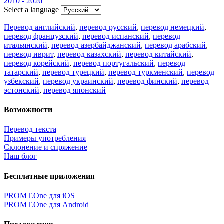
2010 - 2026
Select a language
Перевод английский
,
перевод русский
,
перевод немецкий
,
перевод французский
,
перевод испанский
,
перевод
итальянский
,
перевод азербайджанский
,
перевод арабский
,
перевод иврит
,
перевод казахский
,
перевод китайский
,
перевод корейский
,
перевод португальский
,
перевод
татарский
,
перевод турецкий
,
перевод туркменский
,
перевод
узбекский
,
перевод украинский
,
перевод финский
,
перевод
эстонский
,
перевод японский
Возможности
Перевод текста
Примеры употребления
Склонение и спряжение
Наш блог
Бесплатные приложения
PROMT.One для iOS
PROMT.One для Android