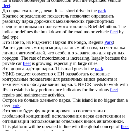
for a senior storekeeper in connection with the expanded vehicle
fleet
.
До
парка
ехать не далеко.
It is a short drive to the
park
.
Краткое определение: показатель позволяет определить
разбивку
парка
дорожных механических транспортных
средств по видам используемого топлива.
Brief definition: The
indicator defines the breakdown of the road motor vehicle
fleet
by
fuel type.
Это Понго, из Риджентс
Парка
!
It's Pongo, Regents
Park
!
Растет уровень моторизации, главным образом, за счет
парка
личных автомобилей, что особенно характерно для крупных
городов.
The rate of motorization is increasing, largely because the
private car
fleet
is growing, especially in large cities.
Эта дорога идёт до
парка
.
This road goes to the
park
.
УВКБ следует совместно с ПИ разработать основные
контрольные показатели для различных видов ремонта и
технического обслуживания
парка
.
UNHCR needs to work with
IPs to establish key performance indicators for the various
fleet
repairs and maintenance activities.
Остров не больше оленьего
парка
.
This island is no bigger than a
deer
park
.
Это звено будет функционировать в соответствии с
глобальной концепцией использования
парка
авиатехники и
оптимизации использования отдельных видов авиатехники.
This platform will be operated in line with the global concept of
fleet