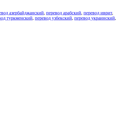
евод азербайджанский
,
перевод арабский
,
перевод иврит
,
вод туркменский
,
перевод узбекский
,
перевод украинский
,