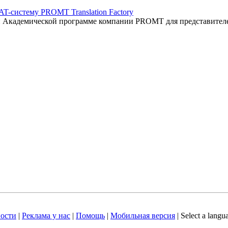
AT-систему PROMT Translation Factory
ый Академической программе компании PROMT для представител
ости
|
Реклама у нас
|
Помощь
|
Мобильная версия
|
Select a langu