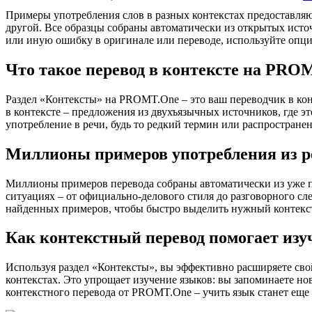
Примеры употребления слов в разных контекстах предоставляют
другой. Все образцы собраны автоматически из открытых ист
или иную ошибку в оригинале или переводе, используйте опц
Что такое перевод в контексте на PRO
Раздел «Контексты» на PROMT.One – это ваш переводчик в кон
в контексте – предложения из двухъязычных источников, где э
употребление в речи, будь то редкий термин или распространен
Миллионы примеров употребления из р
Миллионы примеров перевода собраны автоматически из уже пер
ситуациях – от официально-делового стиля до разговорного сл
найденных примеров, чтобы быстро выделить нужный контекс
Как контекстный перевод помогает изу
Используя раздел «Контексты», вы эффективно расширяете свой
контекстах. Это упрощает изучение языков: вы запоминаете но
контекстного перевода от PROMT.One – учить язык станет еще 