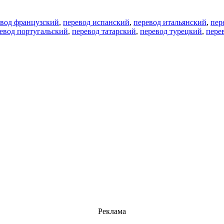
евод французский
,
перевод испанский
,
перевод итальянский
,
пер
евод португальский
,
перевод татарский
,
перевод турецкий
,
пере
Реклама