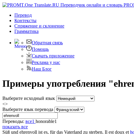
PRO
Перевод
Контексты
Спряжение
и склонение
Грамматика
Обратная связь
Помощь
Скачать приложение
Реклама у нас
Наш Блог
Примеры употребления "ehren
Выберите исходный язык
<>
Выберите язык перевода
Переводы:
все
1
honorable
1
показать все
Süß und
ehrenvoll
ist es, für das Vaterland zu sterben.
Il est doux et
h