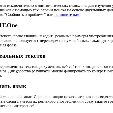
ся исключительно в лингвистических целях, т. е. для изучения 
очников с помощью технологии поиска на основе двуязычных д
ию "Сообщить о проблеме" или
напишите нам
MT.One
тексте, позволяющий находить реальные примеры употребления с
то слово используется с переводом на нужный язык. Такая функ
ная фраза.
еальных текстов
еведенных текстов: документов, веб-сайтов, книг, диалогов из
енга. Для удобства результаты можно фильтровать по конкретном
т.
чать язык
 словарный запас. Сервис наглядно показывает, как переводятс
вые слова с учетом их реального употребления и сразу видите 
легче и интереснее!