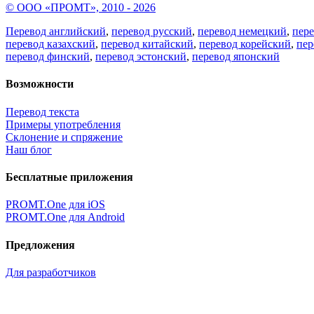
© ООО «ПРОМТ», 2010 - 2026
Перевод английский
,
перевод русский
,
перевод немецкий
,
пер
перевод казахский
,
перевод китайский
,
перевод корейский
,
пер
перевод финский
,
перевод эстонский
,
перевод японский
Возможности
Перевод текста
Примеры употребления
Склонение и спряжение
Наш блог
Бесплатные приложения
PROMT.One для iOS
PROMT.One для Android
Предложения
Для разработчиков