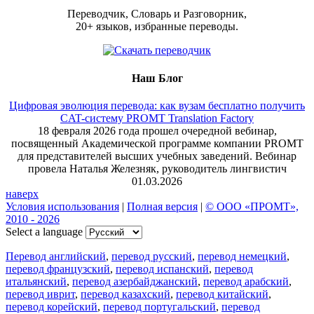
Переводчик, Словарь и Разговорник,
20+ языков, избранные переводы.
Наш Блог
Цифровая эволюция перевода: как вузам бесплатно получить
CAT-систему PROMT Translation Factory
18 февраля 2026 года прошел очередной вебинар,
посвященный Академической программе компании PROMT
для представителей высших учебных заведений. Вебинар
провела Наталья Железняк, руководитель лингвистич
01.03.2026
наверх
Условия использования
|
Полная версия
|
© ООО «ПРОМТ»,
2010 - 2026
Select a language
Перевод английский
,
перевод русский
,
перевод немецкий
,
перевод французский
,
перевод испанский
,
перевод
итальянский
,
перевод азербайджанский
,
перевод арабский
,
перевод иврит
,
перевод казахский
,
перевод китайский
,
перевод корейский
,
перевод португальский
,
перевод