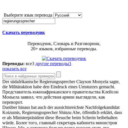
Выберите язык перевода
Скачать переводчик
Переводчик, Словарь и Разговорник,
20+ языков, избранные переводы.
Переводы:
все
3
другие переводы
3
показать все
Der südafrikanische
Regierungssprecher
Clayson Monyela sagte,
die Militäraktion habe den Eindruck eines Umsturzes gemacht.
Представитель южноафриканского правительства Клейсон
Моньела заявил, что действия армии выглядели, как
переворот.
Darüber hinaus hat auch der aussichtsreichste Nachfolgekandidat
Koizumis,
Regierungssprecher
Shinzu Abe, öffentlich erklärt, dass
er als Ministerpräsident diese Besuche beim Schrein beibehalten
würde.
Более того, главный секретарь кабинета министров
Шинзо Абе, у которого больше всего шансов стать его