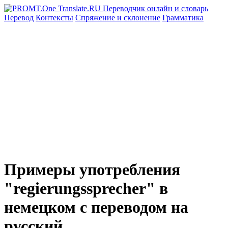
Перевод
Контексты
Спряжение
и склонение
Грамматика
Примеры употребления
"regierungssprecher" в
немецком с переводом на
русский