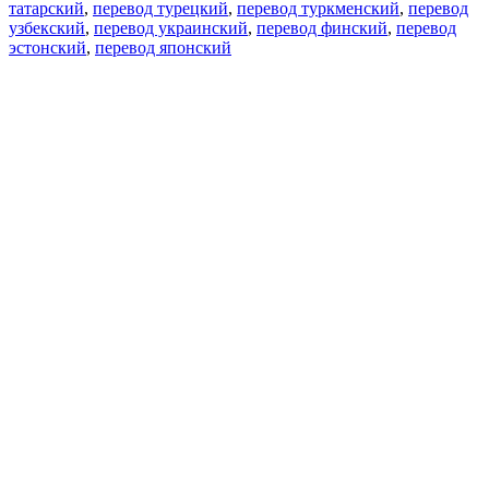
татарский
,
перевод турецкий
,
перевод туркменский
,
перевод
узбекский
,
перевод украинский
,
перевод финский
,
перевод
эстонский
,
перевод японский
Возможности
Перевод текста
Примеры употребления
Склонение и спряжение
Наш блог
Бесплатные приложения
PROMT.One для iOS
PROMT.One для Android
Предложения
Для разработчиков
Копировать текст
Копировать перевод
Сообщить о проблеме