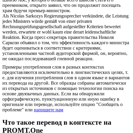
преемником, открыто заявил, что он продолжит посещать
храм будучи премьер-министром.
Als Nicolas Sarkozys
Regierungssprecher
verkündete, die Leistung
jedes Ministers würde gemäß von einer privaten
Rechnungsprüfungsgesellschaft aufgestellter Kriterien bewertet
werden, erwartete er wohl kaum eine derart leidenschaftliche
Reaktion.
Когда пресс-секретарь правительства Николя
Саркози объявил о том, что эффективность каждого министра
будет оцениваться в соответствии с критериями,
установленными частной аудиторской фирмой, он, вероятно,
не ожидал последовавшей гневной реакции.
Примеры употребления слов в разных контекстах
предоставляются исключительно в лингвистических целях, т.
е. для изучения употребления слов в одном языке и вариантов
их перевода на другой. Все образцы собраны автоматически
из открытых источников с помощью технологии поиска на
основе двуязычных данных. Если вы обнаружили
орфографическую, пунктуационную или иную ошибку в
оригинале или переводе, используйте опцию "Сообщить о
проблеме" или
напишите нам
Что такое перевод в контексте на
PROMT.One