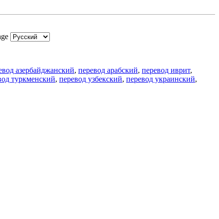
age
евод азербайджанский
,
перевод арабский
,
перевод иврит
,
вод туркменский
,
перевод узбекский
,
перевод украинский
,