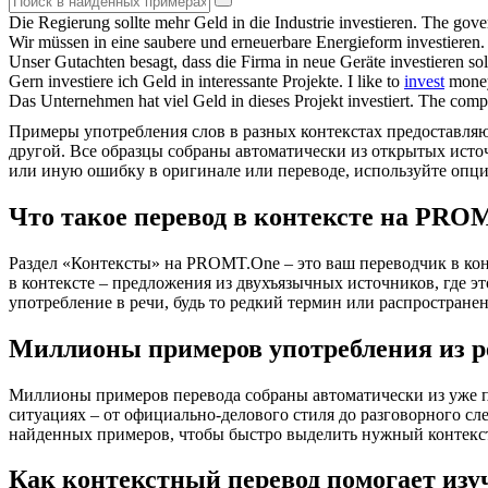
Die Regierung sollte mehr Geld in die Industrie
investieren
.
The gove
Wir müssen in eine saubere und erneuerbare Energieform
investieren
.
Unser Gutachten besagt, dass die Firma in neue Geräte
investieren
sol
Gern
investiere
ich Geld in interessante Projekte.
I like to
invest
money 
Das Unternehmen hat viel Geld in dieses Projekt
investiert
.
The com
Примеры употребления слов в разных контекстах предоставляют
другой. Все образцы собраны автоматически из открытых ист
или иную ошибку в оригинале или переводе, используйте опц
Что такое перевод в контексте на PRO
Раздел «Контексты» на PROMT.One – это ваш переводчик в кон
в контексте – предложения из двухъязычных источников, где э
употребление в речи, будь то редкий термин или распространен
Миллионы примеров употребления из р
Миллионы примеров перевода собраны автоматически из уже пер
ситуациях – от официально-делового стиля до разговорного сл
найденных примеров, чтобы быстро выделить нужный контекс
Как контекстный перевод помогает изу