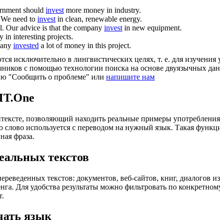
rnment should
invest
more money in industry.
We need to
invest
in clean, renewable energy.
l.
Our advice is that the company
invest
in new equipment.
in interesting projects.
pany
invested
a lot of money in this project.
ся исключительно в лингвистических целях, т. е. для изучения 
очников с помощью технологии поиска на основе двуязычных д
ию "Сообщить о проблеме" или
напишите нам
MT.One
тексте, позволяющий находить реальные примеры употребления с
то слово используется с переводом на нужный язык. Такая функ
ная фраза.
еальных текстов
еведенных текстов: документов, веб-сайтов, книг, диалогов из
енга. Для удобства результаты можно фильтровать по конкретном
т.
чать язык