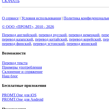
СКАЧАТЬ
О сервисе
|
Условия использования
|
Политика конфиденциальн
© ООО «ПРОМТ», 2010 - 2026
Перевод английский
,
перевод русский
,
перевод немецкий
,
пер
перевод казахский
,
перевод китайский
,
перевод корейский
,
пер
перевод финский
,
перевод эстонский
,
перевод японский
Возможности
Перевод текста
Примеры употребления
Склонение и спряжение
Наш блог
Бесплатные приложения
PROMT.One для iOS
PROMT.One для Android