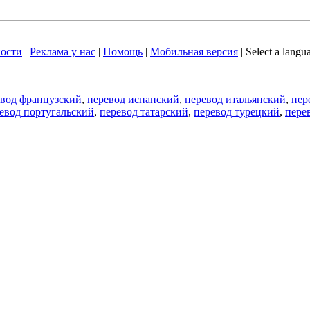
ости
|
Реклама у нас
|
Помощь
|
Мобильная версия
|
Select a langu
евод французский
,
перевод испанский
,
перевод итальянский
,
пер
евод португальский
,
перевод татарский
,
перевод турецкий
,
пере